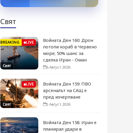
Свят
Войната Ден 160: Дрон
BREAKING
LIVE
потопи кораб в Червено
море; 50% шанс за
сделка Иран - Оман
Свят
6 Август 2026
Войната Ден 159: ПВО
LIVE
арсеналът на САЩ е
пред изчерпване
5 Август 2026
Свят
Войната Ден 158: Иран е
планирал удари в