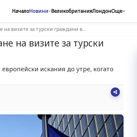
Начало
Новини
Великобритания
Лондон
Още
 на визите за турски граждани в…
не на визите за турски
 европейски искания до утре, когато