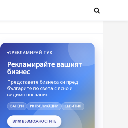
РЕКЛАМИРАЙ ТУК
Рекламирайте вашият
бизнес
Представете бизнеса си пред
българите по света с ясно и
видимо послание.
БАНЕРИ
PR ПУБЛИКАЦИИ
СЪБИТИЯ
ВИЖ ВЪЗМОЖНОСТИТЕ