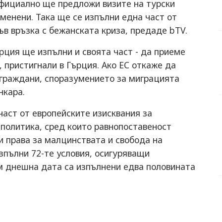
официално ще предложи визите на турски
менени. Така ще се изпълни една част от
ъв връзка с бежанската криза, предаде bTV.
рция ще изпълни и своята част - да приеме
 пристигнали в Гърция. Ако ЕС откаже да
 граждани, споразумението за миграцията
нкара.
част от европейските изисквания за
политика, сред които равнопоставеност
и права за малцинствата и свобода на
изпълни 72-те условия, осигуряващи
м днешна дата са изпълнени едва половината