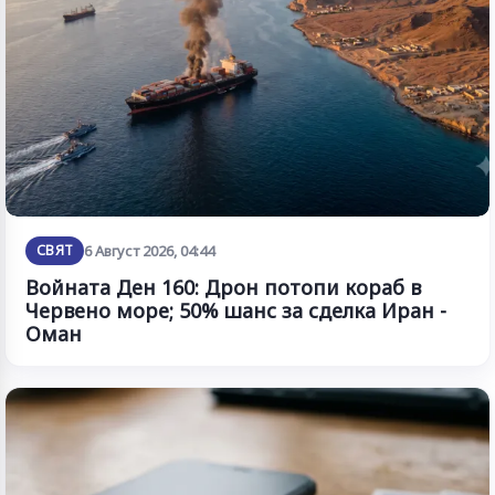
СВЯТ
6 Август 2026, 04:44
Войната Ден 160: Дрон потопи кораб в
Червено море; 50% шанс за сделка Иран -
Оман