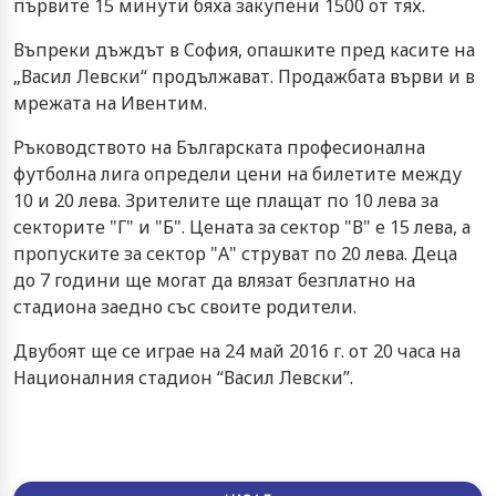
първите 15 минути бяха закупени 1500 от тях.
Въпреки дъждът в София, опашките пред касите на
„Васил Левски“ продължават. Продажбата върви и в
мрежата на Ивентим.
Ръководството на Българската професионална
футболна лига определи цени на билетите между
10 и 20 лева. Зрителите ще плащат по 10 лева за
секторите "Г" и "Б". Цената за сектор "В" е 15 лева, а
пропуските за сектор "А" струват по 20 лева. Деца
до 7 години ще могат да влязат безплатно на
стадиона заедно със своите родители.
Двубоят ще се играе на 24 май 2016 г. от 20 часа на
Националния стадион “Васил Левски”.