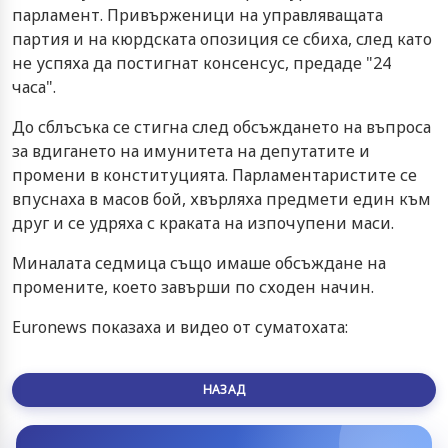
парламент. Привърженици на управляващата
партия и на кюрдската опозиция се сбиха, след като
не успяха да постигнат консенсус, предаде "24
часа".
До сблъсъка се стигна след обсъждането на въпроса
за вдигането на имунитета на депутатите и
промени в конституцията. Парламентаристите се
впуснаха в масов бой, хвърляха предмети един към
друг и се удряха с краката на изпочупени маси.
Миналата седмица също имаше обсъждане на
промените, което завърши по сходен начин.
Euronews показаха и видео от суматохата:
НАЗАД