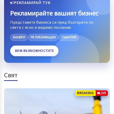
РЕКЛАМИРАЙ ТУК
Рекламирайте вашият бизнес
Представете бизнеса си пред българите по
света с ясно и видимо послание.
БАНЕРИ
PR ПУБЛИКАЦИИ
СЪБИТИЯ
ВИЖ ВЪЗМОЖНОСТИТЕ
Свят
BREAKING
LIVE