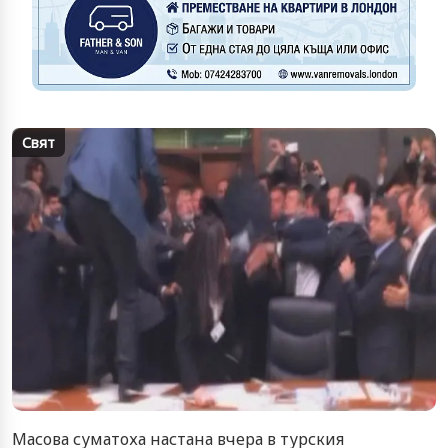
Свят
Масова суматоха настана вчера в турския