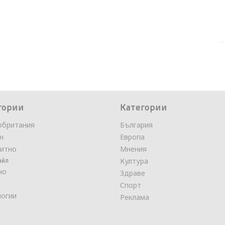
гории
Категории
обритания
България
н
Европа
итно
Мнения
айл
Култура
но
Здраве
Спорт
логии
Реклама