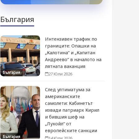
България
Интензивен трафик по
границите: Опашки на
„Калотина“ и „Капитан
Андреево“ в началото на
лятната ваканция
България
27 Юли 2026
След ултиматума за
американските
самолети: Кабинетът
извади патриарх Кирил
и бившия шеф на
„Лукойл“ от
европейските санкции
България
14 Юли 2026