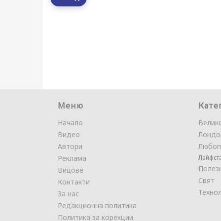
Меню
Кате
Начало
Велик
Видео
Лондо
Автори
Любоп
Реклама
Лайфст
Полез
Вицове
Свят
Контакти
Техно
За нас
Редакционна политика
Политика за корекции