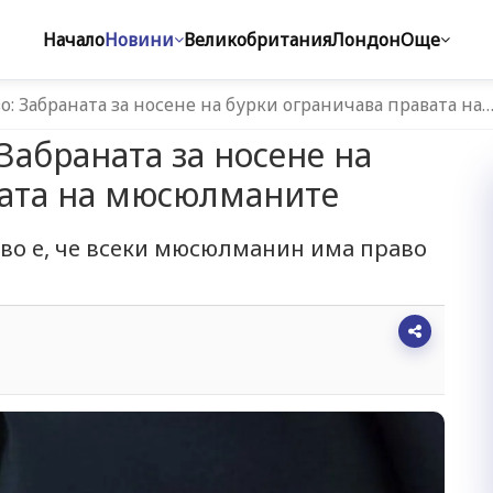
Начало
Новини
Великобритания
Лондон
Още
: Забраната за носене на бурки ограничава правата на
Забраната за носене на
вата на мюсюлманите
во е, че всеки мюсюлманин има право