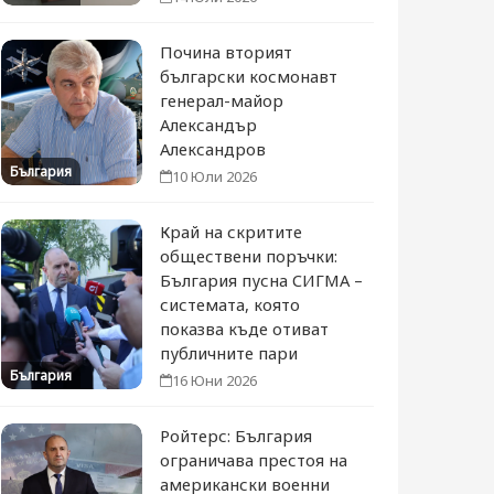
Почина вторият
български космонавт
генерал-майор
Александър
Александров
България
10 Юли 2026
Край на скритите
обществени поръчки:
България пусна СИГМА –
системата, която
показва къде отиват
публичните пари
България
16 Юни 2026
Ройтерс: България
ограничава престоя на
американски военни