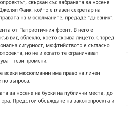
опроектът, свързан със забраната за носене
Джелял Фаик, който е главен секретар на
 правата на мюсюлманите, предаде "Дневник".
нта от Патриотичния фронт. В него е
къв вид облекло, което скрива лицето. Според
ионална сигурност, мюфтийството е съгласно
проекта, но не и когато те ограничават
уват тези промени.
че всеки мюсюлманин има право на личен
 по въпроса.
ата за носене на бурки на публични места, до
гора. Предстои обсъждане на законопроекта и