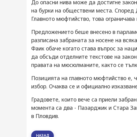
До опасни нива може да достигне закон
на бурки на обществени места. Според 
Главното мюфтийство, това ограничава
Предложението беше внесено в парламе
разписана забраната за носене на всяка
Фаик обаче когато става въпрос за нац
да обсъди отделните текстове на законо
правата на мюсюлманите, както се тълк
Позицията на главното мюфтийство е, 
избор. Очаква се и официално изказване
Градовете, които вече са приели забран
момента са два - Пазарджик и Стара За
в Пловдив.
НАЗАД