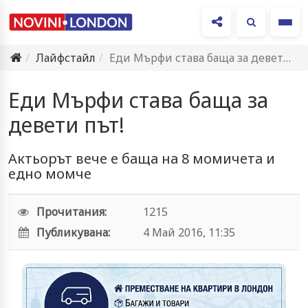
Ме
Лайфстайл
Еди Мърфи става баща за девети път!
Еди Мърфи става баща за
девети път!
Актьорът вече е баща на 8 момичета и
едно момче
Прочитания:
1215
Публикувана:
4 Май 2016, 11:35