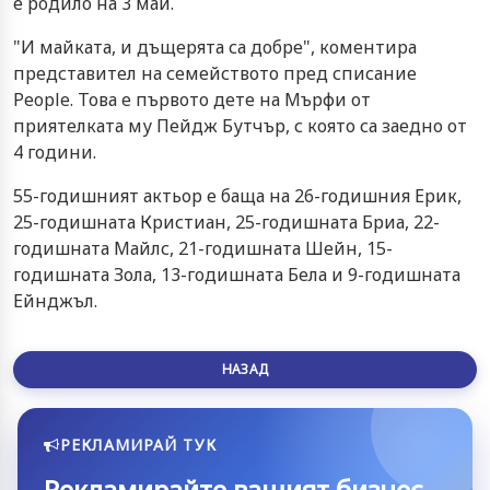
е родило на 3 май.
"И майката, и дъщерята са добре", коментира
представител на семейството пред списание
People. Това е първото дете на Мърфи от
приятелката му Пейдж Бутчър, с която са заедно от
4 години.
55-годишният актьор е баща на 26-годишния Ерик,
25-годишната Кристиан, 25-годишната Бриа, 22-
годишната Майлс, 21-годишната Шейн, 15-
годишната Зола, 13-годишната Бела и 9-годишната
Ейнджъл.
НАЗАД
РЕКЛАМИРАЙ ТУК
Рекламирайте вашият бизнес