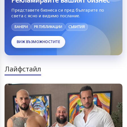
Представете бизнеса си пред българите по
света с ясно и видимо послание.
БАНЕРИ
PR ПУБЛИКАЦИИ
СЪБИТИЯ
ВИЖ ВЪЗМОЖНОСТИТЕ
Лайфстайл