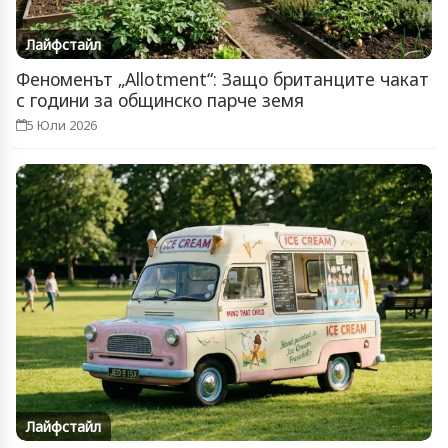
Лайфстайл
Феноменът „Allotment“: Защо британците чакат
с години за общинско парче земя
5 Юли 2026
Лайфстайл