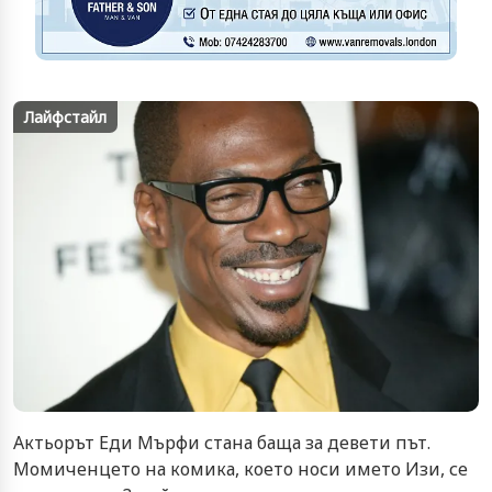
Лайфстайл
Актьорът Еди Мърфи стана баща за девети път.
Момиченцето на комика, което носи името Изи, се