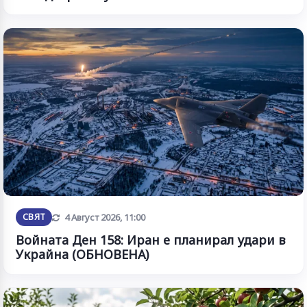
Обновена
СВЯТ
4 Август 2026, 11:00
Войната Ден 158: Иран е планирал удари в
Украйна (ОБНОВЕНА)