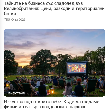
Тайните на бизнеса със сладолед във
Великобритания: Цени, разходи и териториални
битки
15 Юни 2026
Лайфстайл
Изкуство под открито небе: Къде да гледаме
филми и театър в лондонските паркове