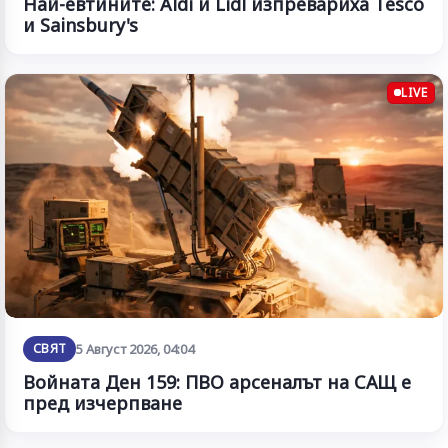
Най-евтините: Aldi и Lidl изпревариха Tesco
и Sainsbury's
LIVE
СВЯТ
5 Август 2026, 04:04
Войната Ден 159: ПВО арсеналът на САЩ е
пред изчерпване