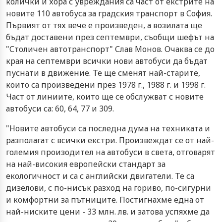
колички и хора с увреждания са част от екстрите на
новите 110 автобуса за градския транспорт в София.
Първият от тях вече е произведен, а возилата ще
бъдат доставени през септември, съобщи шефът на
"Столичен автотранспорт" Слав Монов. Очаква се до
края на септември всички нови автобуси да бъдат
пуснати в движение. Те ще сменят най-старите,
които са произведени през 1978 г., 1988 г. и 1998 г.
Част от линиите, които ще се обслужват с новите
автобуси са: 60, 64, 77 и 309.
"Новите автобуси са последна дума на техниката и
разполагат с всички екстри. Произвеждат се от най-
големия произодител на автобуси в света, отговарят
на най-високия европейски стандарт за
екологичност и са с английски двигатели. Те са
дизелови, с по-нисък разход на гориво, по-сигурни
и комфортни за пътниците. Постигнахме една от
най-ниските цени - 33 млн. лв. и затова успяхме да