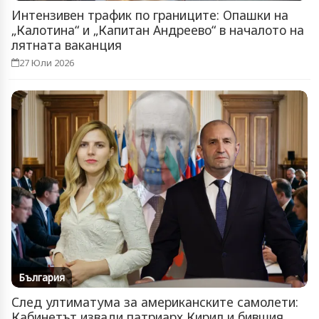
Интензивен трафик по границите: Опашки на
„Калотина“ и „Капитан Андреево“ в началото на
лятната ваканция
27 Юли 2026
България
След ултиматума за американските самолети:
Кабинетът извади патриарх Кирил и бившия