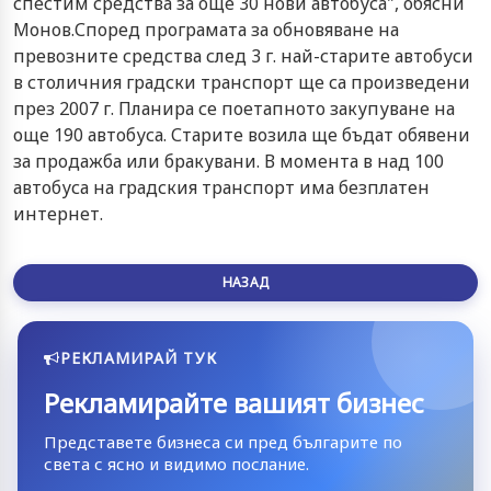
спестим средства за още 30 нови автобуса", обясни
Монов.Според програмата за обновяване на
превозните средства след 3 г. най-старите автобуси
в столичния градски транспорт ще са произведени
през 2007 г. Планира се поетапното закупуване на
още 190 автобуса. Старите возила ще бъдат обявени
за продажба или бракувани. В момента в над 100
автобуса на градския транспорт има безплатен
интернет.
НАЗАД
РЕКЛАМИРАЙ ТУК
Рекламирайте вашият бизнес
Представете бизнеса си пред българите по
света с ясно и видимо послание.