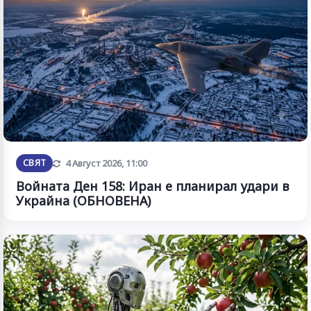
Обновена
СВЯТ
4 Август 2026, 11:00
Войната Ден 158: Иран е планирал удари в
Украйна (ОБНОВЕНА)