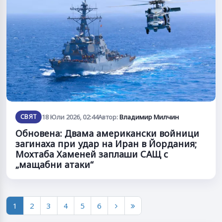
СВЯТ
18 Юли 2026, 02:44
Автор:
Владимир Милчин
Обновена: Двама американски войници
загинаха при удар на Иран в Йордания;
Мохтаба Хаменей заплаши САЩ с
„мащабни атаки“
1
2
3
4
5
6