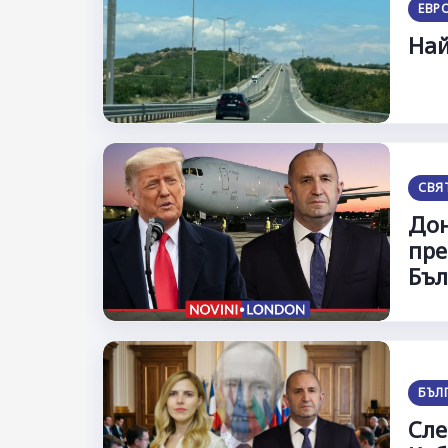
ЕВР
Най
СВЯ
Дон
пре
Бъл
БЪЛ
Сле