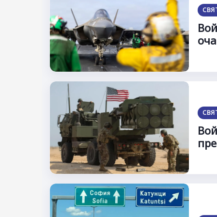
СВЯ
Вой
оча
СВЯ
Вой
пре