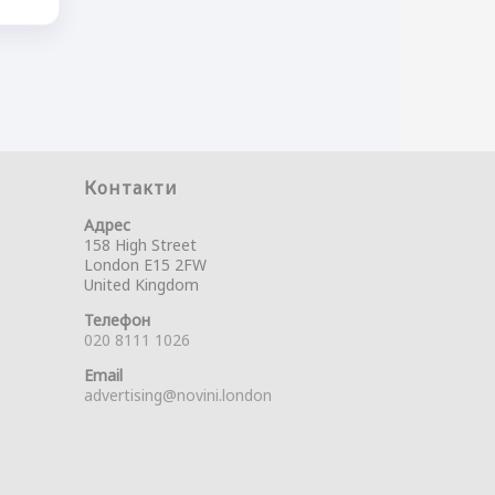
Контакти
Адрес
158 High Street
London E15 2FW
United Kingdom
Телефон
020 8111 1026
Email
advertising@novini.london