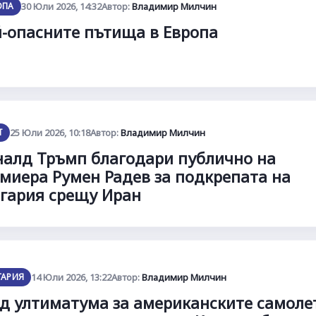
ОПА
30 Юли 2026, 14:32
Автор:
Владимир Милчин
-опасните пътища в Европа
Т
25 Юли 2026, 10:18
Автор:
Владимир Милчин
алд Тръмп благодари публично на
миера Румен Радев за подкрепата на
гария срещу Иран
ГАРИЯ
14 Юли 2026, 13:22
Автор:
Владимир Милчин
д ултиматума за американските самоле