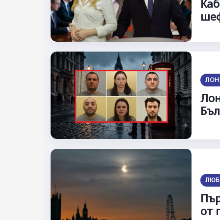
Каб
шеф
ЛОН
Лон
Бъл
ЛЮБ
Пър
от 