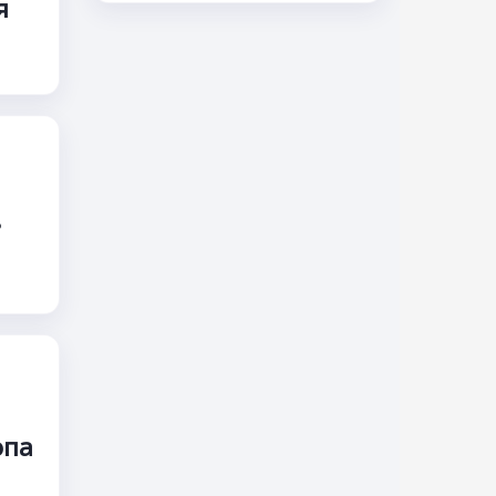
я
в
опа