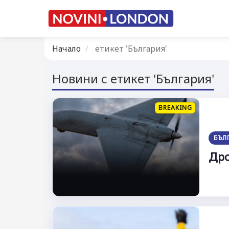
Начало
етикет 'България'
Новини с етикет 'България'
BREAKING
БЪЛ
Дро