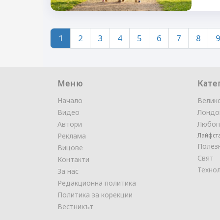
1
2
3
4
5
6
7
8
Меню
Кате
Начало
Велик
Видео
Лондо
Автори
Любоп
Реклама
Лайфст
Полез
Вицове
Свят
Контакти
Техно
За нас
Редакционна политика
Политика за корекции
Вестникът