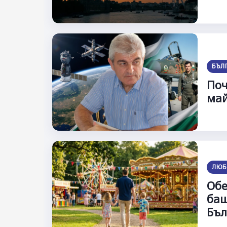
БЪЛ
Поч
май
ЛЮБ
Обе
бащ
Бъл