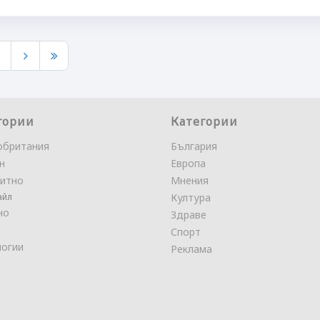
9
гории
Категории
обритания
България
н
Европа
итно
Мнения
айл
Култура
но
Здраве
Спорт
логии
Реклама