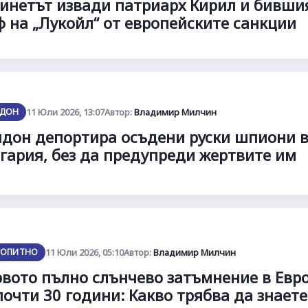
инетът извади патриарх Кирил и бивши
 на „Лукойл“ от европейските санкции
ДОН
11 Юли 2026, 13:07
Автор:
Владимир Милчин
дон депортира осъдени руски шпиони 
гария, без да предупреди жертвите им
ОПИТНО
11 Юли 2026, 05:10
Автор:
Владимир Милчин
вото пълно слънчево затъмнение в Евр
почти 30 години: Какво трябва да знаете