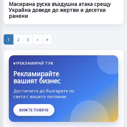
Масирана руска въздушна атака срещу
Украйна доведе до жертви и десетки
ранени
1
2
3
РЕКЛАМИРАЙ ТУК
Рекламирайте
вашият бизнес
Достигнете до българите по
света с вашето послание
ВИЖТЕ ПОВЕЧЕ