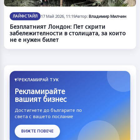
ЛАЙФСТАЙЛ
17 Май 2026, 11:19
Автор:
Владимир Милчин
Безплатният Лондон: Пет скрити
забележителности в столицата, за които
не е нужен билет
РЕКЛАМИРАЙ ТУК
Рекламирайте
вашият бизнес
Достигнете до българите по
света с вашето послание
ВИЖТЕ ПОВЕЧЕ