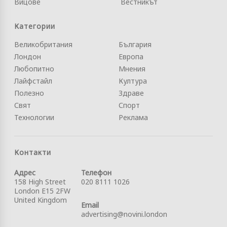
Вицове
Вестникът
Категории
Великобритания
България
Лондон
Европа
Любопитно
Мнения
Лайфстайл
Култура
Полезно
Здраве
Свят
Спорт
Технологии
Реклама
Контакти
Адрес
Телефон
158 High Street
020 8111 1026
London E15 2FW
United Kingdom
Email
advertising@novini.london