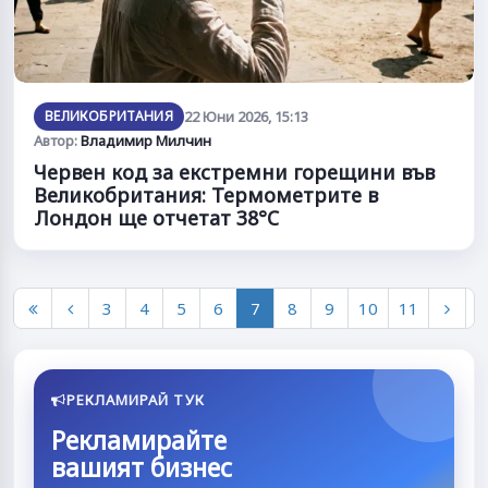
ВЕЛИКОБРИТАНИЯ
22 Юни 2026, 15:13
Автор:
Владимир Милчин
Червен код за екстремни горещини във
Великобритания: Термометрите в
Лондон ще отчетат 38°C
3
4
5
6
7
8
9
10
11
РЕКЛАМИРАЙ ТУК
Рекламирайте
вашият бизнес