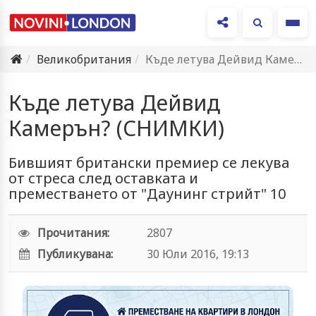
Ме
Великобритания
Къде летува Дейвид Камерън? (СНИМКИ)
Къде летува Дейвид
Камерън? (СНИМКИ)
Бившият британски премиер се лекува
от стреса след оставката и
преместването от "Даунинг стрийт" 10
Прочитания:
2807
Публикувана:
30 Юли 2016, 19:13