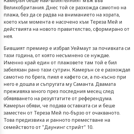
Камерън беше най-влиятелният мъж във
Великобритания. Днес той се разхожда самотно на
плажа, без да се радва на вниманието на хората,
което към момента е насочено към Тереза Мей и
действията на новото правителство, сформирано от
нея.
Бившият премиер е избрал Уеймаут за почивката си
тази година, от която несъмнено се нуждае.
Именно край един от плажовете там той е бил
забелязан рано тази сутрин. Камерън се е разхождал
самотно по брега, пиел е кафето си, а по-късно при
него е дошла и съпругата му Саманта. Двамата
преживяха много през последния месец след
обявяването на резултатите от референдума.
Камерън обяви, че подава оставката си и беше
заместен от Тереза Мей по-бързо от очакваното.
Това предизвика и ранното преместване на
семейството от "Даунинг стрийт" 10.