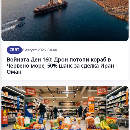
СВЯТ
6 Август 2026, 04:44
Войната Ден 160: Дрон потопи кораб в
Червено море; 50% шанс за сделка Иран -
Оман