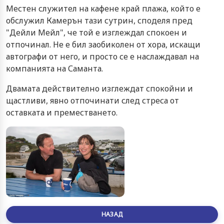
Местен служител на кафене край плажа, който е
обслужил Камерън тази сутрин, споделя пред
"Дейли Мейл", че той е изглеждал спокоен и
отпочинал. Не е бил заобиколен от хора, искащи
автографи от него, и просто се е наслаждавал на
компанията на Саманта.
Двамата действително изглеждат спокойни и
щастливи, явно отпочинати след стреса от
оставката и преместването.
НАЗАД