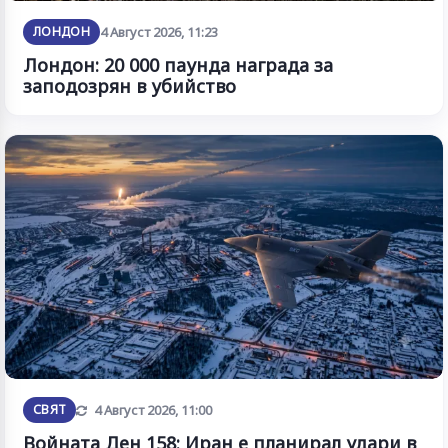
ЛОНДОН
4 Август 2026, 11:23
Лондон: 20 000 паунда награда за
заподозрян в убийство
Обновена
СВЯТ
4 Август 2026, 11:00
Войната Ден 158: Иран е планирал удари в