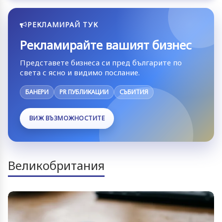
РЕКЛАМИРАЙ ТУК
Рекламирайте вашият бизнес
Представете бизнеса си пред българите по
света с ясно и видимо послание.
БАНЕРИ
PR ПУБЛИКАЦИИ
СЪБИТИЯ
ВИЖ ВЪЗМОЖНОСТИТЕ
Великобритания