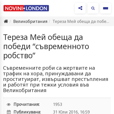
Ме
Великобритания
Тереза Мей обеща да победи “съвременното робство”
Тереза Мей обеща да
победи “съвременното
робство”
Съвременните роби са жертвите на
трафик на хора, принуждавани да
проституират, извършват престъпления
и работят при тежки условия във
Великобритания
Прочитания:
1953
Публикувана:
31 Юли 2016, 16:59