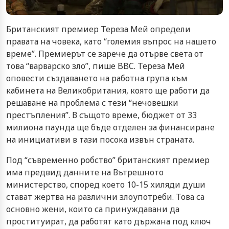
Британският премиер Тереза Мей определи
правата на човека, като “големия въпрос на нашето
време”. Премиерът се зарече да отърве света от
това “варварско зло”, пише BBC. Тереза Мей
оповести създаването на работна група към
кабинета на Великобритания, която ще работи да
решаване на проблема с тези “нечовешки
престъпления”. В същото време, бюджет от 33
милиона паунда ще бъде отделен за финансиране
на инициативи в тази посока извън страната.
Под “съвременно робство” британският премиер
има предвид данните на Вътрешното
министерство, според което 10-15 хиляди души
стават жертва на различни злоупотреби. Това са
основно жени, които са принуждавани да
проституират, да работят като държана под ключ