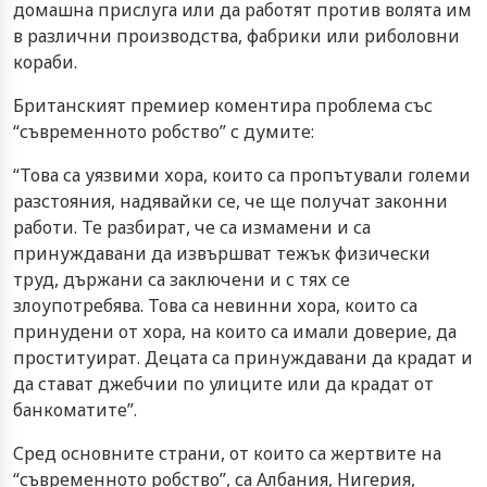
домашна прислуга или да работят против волята им
в различни производства, фабрики или риболовни
кораби.
Британският премиер коментира проблема със
“съвременното робство” с думите:
“Това са уязвими хора, които са пропътували големи
разстояния, надявайки се, че ще получат законни
работи. Те разбират, че са измамени и са
принуждавани да извършват тежък физически
труд, държани са заключени и с тях се
злоупотребява. Това са невинни хора, които са
принудени от хора, на които са имали доверие, да
проституират. Децата са принуждавани да крадат и
да стават джебчии по улиците или да крадат от
банкоматите”.
Сред основните страни, от които са жертвите на
“съвременното робство”, са Албания, Нигерия,