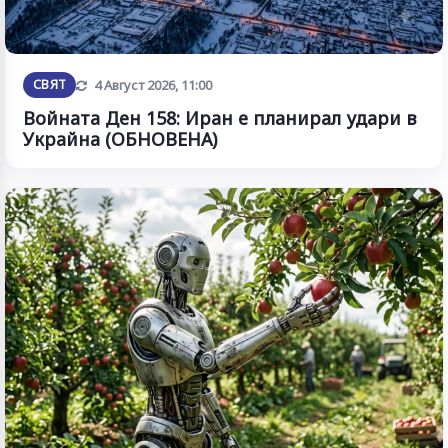
Обновена
СВЯТ
4 Август 2026, 11:00
Войната Ден 158: Иран е планирал удари в
Украйна (ОБНОВЕНА)