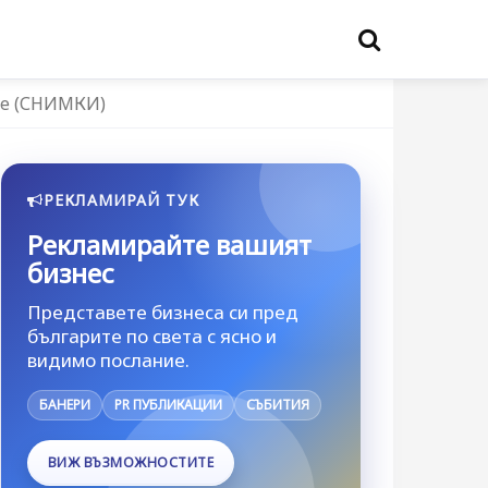
ие (СНИМКИ)
РЕКЛАМИРАЙ ТУК
Рекламирайте вашият
бизнес
Представете бизнеса си пред
българите по света с ясно и
видимо послание.
БАНЕРИ
PR ПУБЛИКАЦИИ
СЪБИТИЯ
ВИЖ ВЪЗМОЖНОСТИТЕ