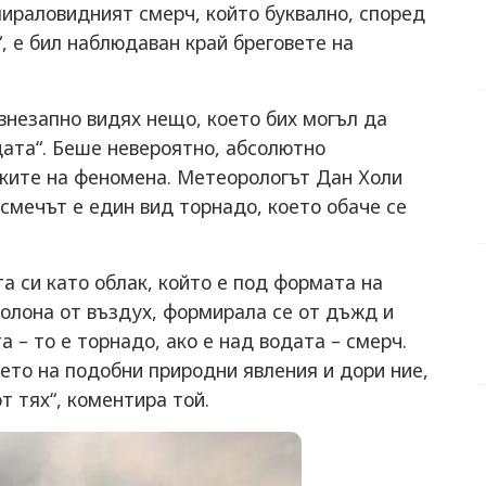
Спираловидният смерч, който буквално, според
, е бил наблюдаван край бреговете на
внезапно видях нещо, което бих могъл да
дата“. Беше невероятно, абсолютно
дките на феномена. Метеорологът Дан Холи
 смечът е един вид торнадо, което обаче се
а си като облак, който е под формата на
колона от въздух, формирала се от дъжд и
а – то е торнадо, ако е над водата – смерч.
ето на подобни природни явления и дори ние,
т тях“, коментира той.