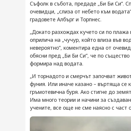
Съфолк в събота, предаде „Би Би Си“. 
очевидци, „слиза от небето към водата“
градовете Албърг и Торпнес.
„Докато разхождах кучето си по плажа 
оприлича на „чучур, който влиза във во
невероятно“, коментира една от очеви
обясни пред „Би Би Си“, че по същество
формира над водата.
„И торнадото и смерчът започват живот
фуния. Или иначе казано – въртяща се 
гръмотевична буря. Ако стигне до земят
Има много теории и начини за създаван
учените, все още не сме наясно с част о