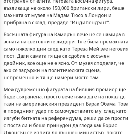
отстранен от елита. Неговата восъчна фигура,
възлизаща на около 150,000 британски лири, беше
махната от музея на Мадам Тюсо в Лондон и
прибрана в склад, предаде "Индипендънт".
Восъчната фигура на Камерън вече не се намира в
зоната на световните лидери. Тя е била премахната
само няколко дни след като Тереза Мей зае неговия
пост. Дали самата тя ще се сдобие с восъчен
двойник, все още не е ясно. От музея споделят, че
ако се задържи на политическата сцена,
непременно и тя ще намери място там.
Междувременно фигурата на бившия премиер ще
бъде съхранена, просто вече няма да е на показ до
тази на американския президент Барак Обама. Това
е поредният удар по самочувствието му, след като
изгуби битката на референдума, реши да се прости
с поста си и беше принуден да гледа как Борис
Джонсън се издига до външен министър, докато