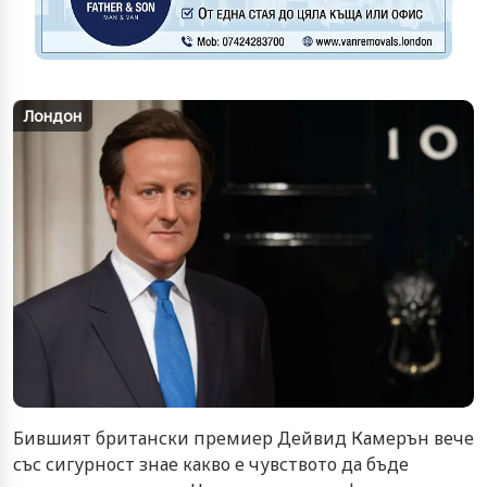
Лондон
Бившият британски премиер Дейвид Камерън вече
със сигурност знае какво е чувството да бъде