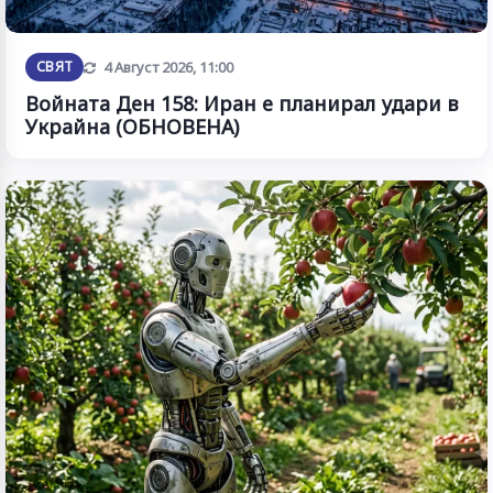
Обновена
СВЯТ
4 Август 2026, 11:00
Войната Ден 158: Иран е планирал удари в
Украйна (ОБНОВЕНА)