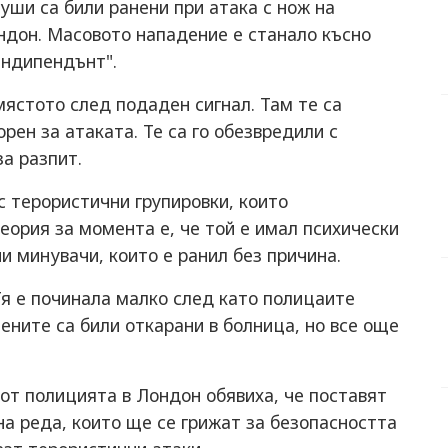
уши са били ранени при атака с нож на
ндон. Масовото нападение е станало късно
Индипендънт".
ястото след подаден сигнал. Там те са
рен за атаката. Те са го обезвредили с
за разпит.
 терористични групировки, които
еория за момента е, че той е имал психически
и минувачи, които е ранил без причина.
Тя е починала малко след като полицаите
ените са били откарани в болница, но все още
.
 от полицията в Лондон обявиха, че поставят
а реда, които ще се грижат за безопасността