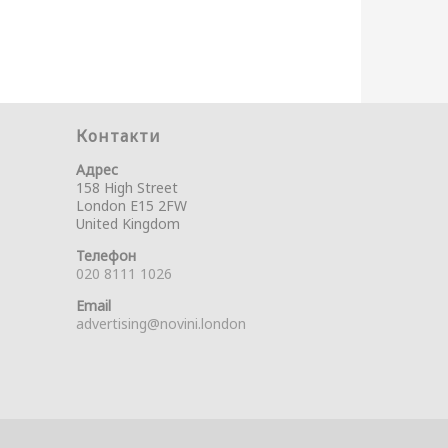
Контакти
Адрес
158 High Street
London E15 2FW
United Kingdom
Телефон
020 8111 1026
Email
advertising@novini.london