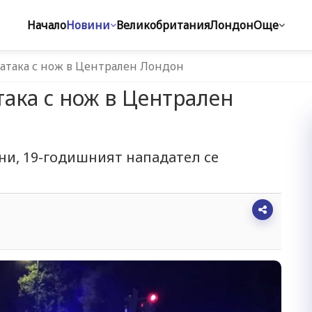
Начало
Новини
Великобритания
Лондон
Още
атака с нож в Централен Лондон
така с нож в Централен
ини, 19-годишният нападател се