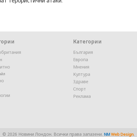
ват терористични атаки.
гории
Категории
обритания
България
н
Европа
итно
Мнения
айл
Култура
но
Здраве
Спорт
логии
Реклама
© 2026 Новини Лондон. Всички права запазени.
.
NM
Web Design