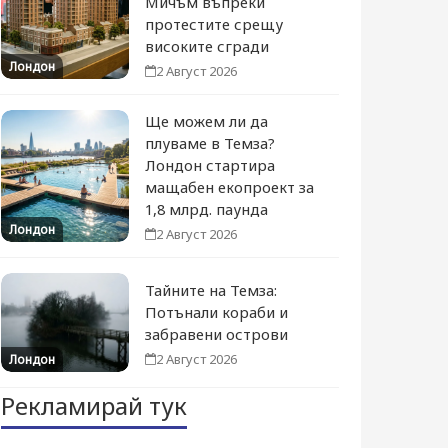
Мичъм въпреки
протестите срещу
високите сгради
Лондон
2 Август 2026
Ще можем ли да
плуваме в Темза?
Лондон стартира
мащабен екопроект за
1,8 млрд. паунда
Лондон
2 Август 2026
Тайните на Темза:
Потънали кораби и
забравени острови
2 Август 2026
Лондон
Рекламирай тук