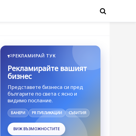
РЕКЛАМИРАЙ ТУК
Рекламирайте вашият
бизнес
Представете бизнеса си пред
българите по света с ясно и
видимо послание.
БАНЕРИ
PR ПУБЛИКАЦИИ
СЪБИТИЯ
ВИЖ ВЪЗМОЖНОСТИТЕ