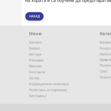
на хората и са обучени да предотвратя
НАЗАД
Меню
Кате
Начало
Велик
Видео
Лондо
Автори
Любоп
Реклама
Лайфст
Полез
Вицове
Свят
Контакти
Техно
За нас
Редакционна политика
Политика за корекции
Вестникът