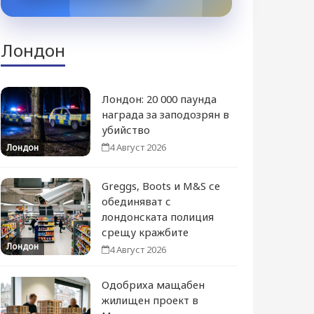
Лондон
Лондон: 20 000 паунда
награда за заподозрян в
убийство
4 Август 2026
Лондон
Greggs, Boots и M&S се
обединяват с
лондонската полиция
срещу кражбите
Лондон
4 Август 2026
Одобриха мащабен
жилищен проект в