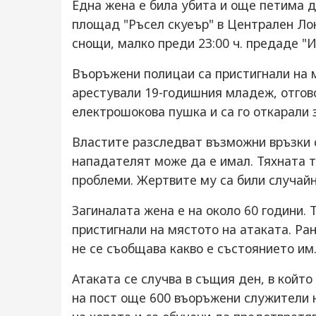
Една жена е била убита и още петима д
площад "Ръсел скуеър" в Централен Ло
снощи, малко преди 23:00 ч. предаде "
Въоръжени полицаи са пристигнали на м
арестували 19-годишния младеж, отгово
електрошокова пушка и са го откарали 
Властите разследват възможни връзки с
нападателят може да е имал. Тяхната т
проблеми. Жертвите му са били случайн
Загиналата жена е на около 60 години. 
пристигнали на мястото на атаката. Ран
не се съобщава какво е състоянието им
Атаката се случва в същия ден, в който
на пост още 600 въоръжени служители н