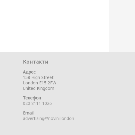
Контакти
Адрес
158 High Street
London E15 2FW
United Kingdom
Телефон
020 8111 1026
Email
advertising@novini.london