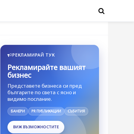
РЕКЛАМИРАЙ ТУК
Рекламирайте вашият
бизнес
Представете бизнеса си пред
българите по света с ясно и
видимо послание.
БАНЕРИ
PR ПУБЛИКАЦИИ
СЪБИТИЯ
ВИЖ ВЪЗМОЖНОСТИТЕ