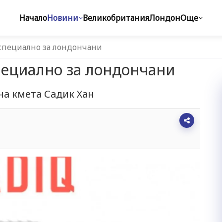
Начало
Новини
Великобритания
Лондон
Още
 специално за лондончани
пециално за лондончани
на кмета Садик Хан