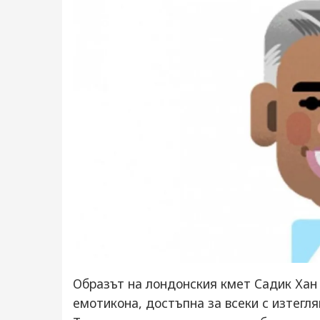
Образът на лондонския кмет Садик Хан
емотикона, достъпна за всеки с изтегля