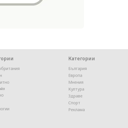
гории
Категории
обритания
България
н
Европа
итно
Мнения
айл
Култура
но
Здраве
Спорт
логии
Реклама