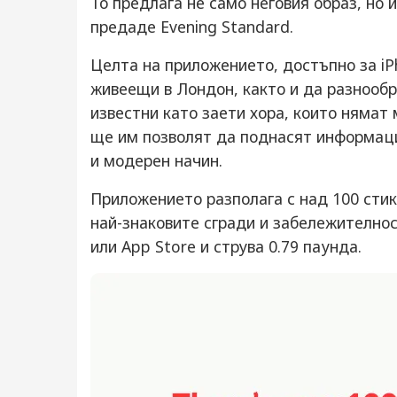
То предлага не само неговия образ, но 
предаде Evening Standard.
Целта на приложението, достъпно за iPh
живеещи в Лондон, както и да разнообр
известни като заети хора, които нямат 
ще им позволят да поднасят информация
и модерен начин.
Приложението разполага с над 100 стик
най-знаковите сгради и забележителност
или App Store и струва 0.79 паунда.