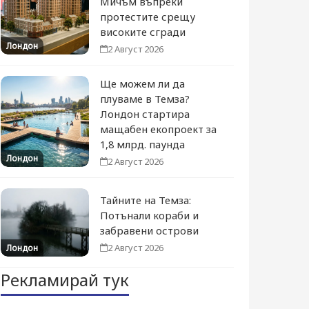
Мичъм въпреки
протестите срещу
високите сгради
Лондон
2 Август 2026
Ще можем ли да
плуваме в Темза?
Лондон стартира
мащабен екопроект за
1,8 млрд. паунда
Лондон
2 Август 2026
Тайните на Темза:
Потънали кораби и
забравени острови
2 Август 2026
Лондон
Рекламирай тук