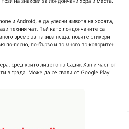
и този на знакови за лондончани хора и места,
one и Android, е да улесни живота на хората,
ази техния чат. Тъй като лондончаните са
много време за такива неща, новите стикери
 по-лесно, по-бързо и по много по-колоритен
ера, сред които лицето на Садик Хан и част от
и в града. Може да се свали от Google Play