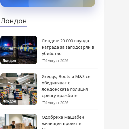
Лондон
Лондон: 20 000 паунда
награда за заподозрян в
убийство
4 Август 2026
Лондон
Greggs, Boots и M&S се
обединяват с
лондонската полиция
срещу кражбите
Лондон
4 Август 2026
Одобриха мащабен
жилищен проект в