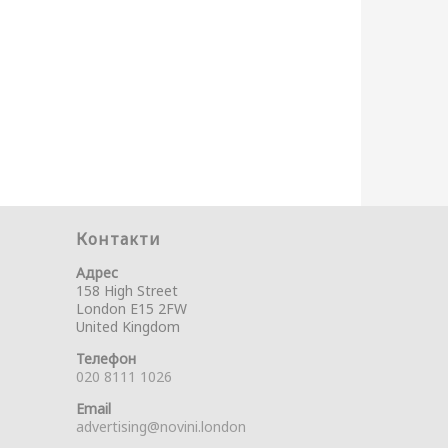
Контакти
Адрес
158 High Street
London E15 2FW
United Kingdom
Телефон
020 8111 1026
Email
advertising@novini.london