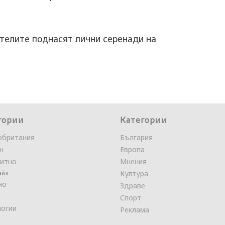
ителите поднасят лични серенади на
гории
Категории
обритания
България
н
Европа
итно
Мнения
айл
Култура
но
Здраве
Спорт
логии
Реклама