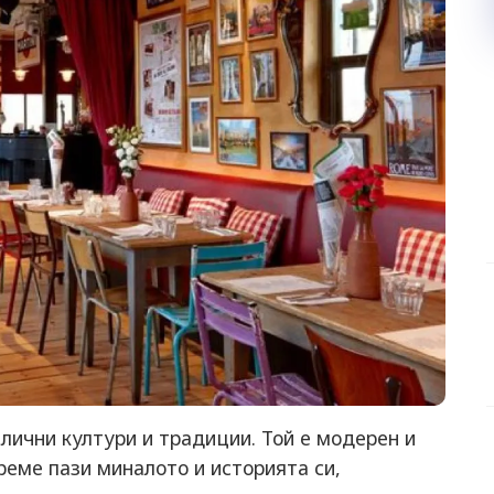
злични култури и традиции. Той е модерен и
реме пази миналото и историята си,