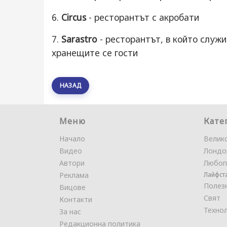
6.
Circus
- ресторантът с акробати
7.
Sarastro
- ресторантът, в който служ
хранещите се гости
НАЗАД
Меню
Кате
Начало
Велик
Видео
Лондо
Автори
Любоп
Реклама
Лайфст
Полез
Вицове
Свят
Контакти
Техно
За нас
Редакционна политика