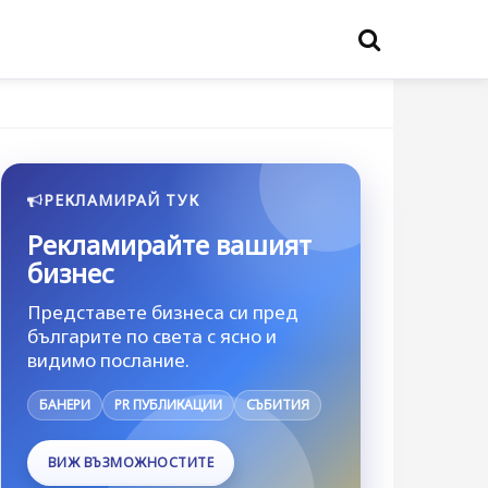
РЕКЛАМИРАЙ ТУК
Рекламирайте вашият
бизнес
Представете бизнеса си пред
българите по света с ясно и
видимо послание.
БАНЕРИ
PR ПУБЛИКАЦИИ
СЪБИТИЯ
ВИЖ ВЪЗМОЖНОСТИТЕ