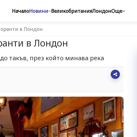
Начало
Новини
Великобритания
Лондон
Още
торанти в Лондон
оранти в Лондон
до такъв, през който минава река