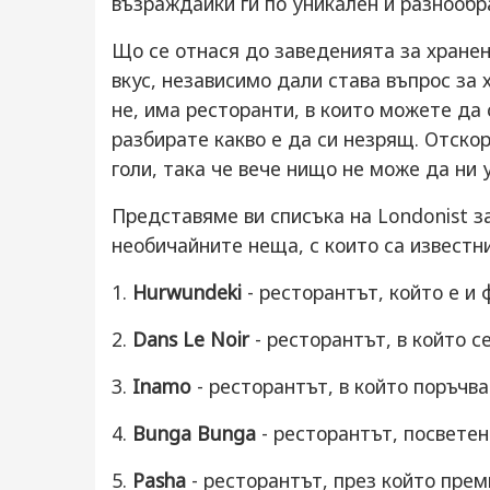
възраждайки ги по уникален и разнообр
Що се отнася до заведенията за хранен
вкус, независимо дали става въпрос за 
не, има ресторанти, в които можете да 
разбирате какво е да си незрящ. Отскор
голи, така че вече нищо не може да ни 
Представяме ви списъка на Londonist з
необичайните неща, с които са известни
1.
Hurwundeki
- ресторантът, който е и 
2.
Dans Le Noir
- ресторантът, в който с
3.
Inamo
- ресторантът, в който поръчв
4.
Bunga Bunga
- ресторантът, посвете
5.
Pasha
- ресторантът, през който пре