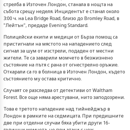
стрелба в Източен Лондон, станала в нощта на
събота срещу неделя. Инцидентът е станал около
3:00 ч. на Lea Bridge Road, близо до Bromley Road, в
"Лейтън", предаде Evening Standard.
Полицейски екипи и медици от Бърза помощ са
пристигнали на мястото на нападението след
сигнал за шум от изстрели, подаден от местни
жители. Те са заварили момчето в безжизнено
състояние на пътя с рана от огнестрелно оръжие.
Откарали са го в болница в Източен Лондон, където
състоянието му остава критично.
Случаят се разследва от детективи от Waltham
Forest. Все още няма арестувани, нито заподозрени.
Това е третото нападение над тийнейджър в
Лондон в рамките на седмицата. При предишните
две при отделни случаи бяха убити други 16-
годишни момчета, но при атаки с нож.