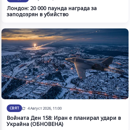
Лондон: 20 000 паунда награда за
заподозрян в убийство
Обновена
СВЯТ
4 Август 2026, 11:00
Войната Ден 158: Иран е планирал удари в
Украйна (ОБНОВЕНА)