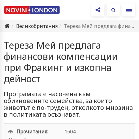
Ме
Великобритания
Тереза Мей предлага финансови компенсации при Фракинг и изкопна дейност
Тереза Мей предлага
финансови компенсации
при Фракинг и изкопна
дейност
Програмата е насочена към
обикновените семейства, за които
животът е по-труден, отколкото мнозина
в политиката осъзнават.
Прочитания:
1604