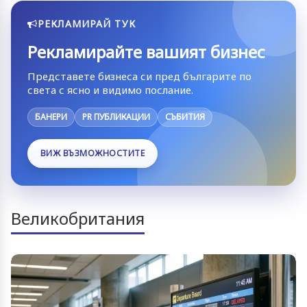
РЕКЛАМИРАЙ ТУК
Рекламирайте вашият бизнес
Представете бизнеса си пред българите по
света с ясно и видимо послание.
БАНЕРИ
PR ПУБЛИКАЦИИ
СЪБИТИЯ
ВИЖ ВЪЗМОЖНОСТИТЕ
Великобритания