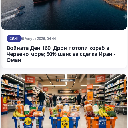
СВЯТ
6 Август 2026, 04:44
Войната Ден 160: Дрон потопи кораб в
Червено море; 50% шанс за сделка Иран -
Оман