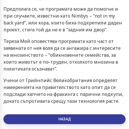
Предполага се, че програмата може да помогне и
при случаите, известни като Nimbys – “not in my
back yard”, или хора, които биха подкрепили даден
проект, стига той да не е в “задния им двор”.
Тереза Мей оповестява програмата като част от
заявената от нея воля да се ангажира с интересите
на мнозинството – “обикновените семейства, за
които животът е по-труден, отколкото мнозина в
политиката осъзнават”.
Учени от Грийнпийс Великобритания определят
намеренията на правителството като опит да се
подслади хапчето на фракинга с парични подкупи,
докато съпротивата срещу тази технология расте.
НАЗАД