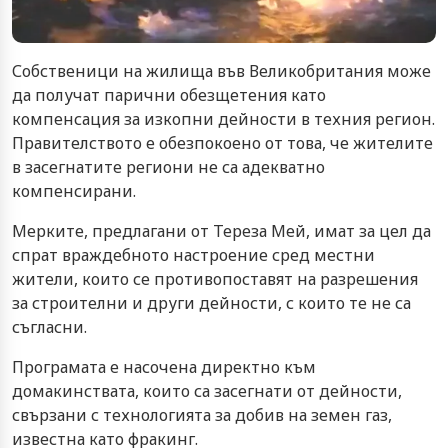
Собственици на жилища във Великобритания може
да получат парични обезщетения като
компенсация за изкопни дейности в техния регион.
Правителството е обезпокоено от това, че жителите
в засегнатите региони не са адекватно
компенсирани.
Мерките, предлагани от Тереза Мей, имат за цел да
спрат враждебното настроение сред местни
жители, които се противопоставят на разрешения
за строителни и други дейности, с които те не са
съгласни.
Програмата е насочена директно към
домакинствата, които са засегнати от дейности,
свързани с технологията за добив на земен газ,
известна като фракинг.