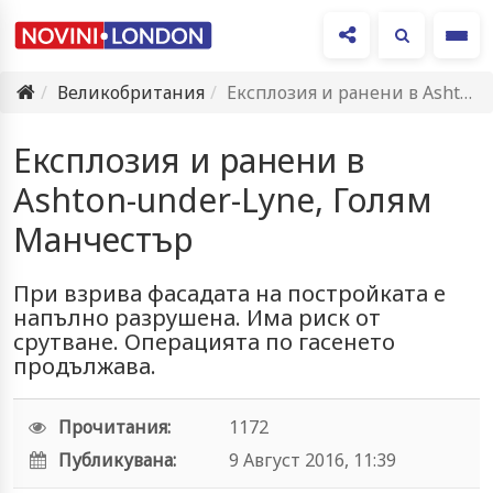
Ме
Великобритания
Експлозия и ранени в Ashton-under-Lyne, Голям Манчестър
Експлозия и ранени в
Ashton-under-Lyne, Голям
Манчестър
При взрива фасадата на постройката е
напълно разрушена. Има риск от
срутване. Операцията по гасенето
продължава.
Прочитания:
1172
Публикувана:
9 Август 2016, 11:39