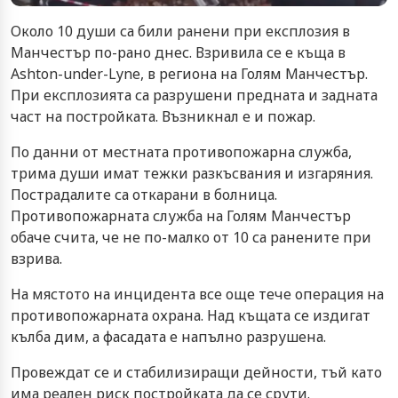
Около 10 души са били ранени при експлозия в
Манчестър по-рано днес. Взривила се е къща в
Ashton-under-Lyne, в региона на Голям Манчестър.
При експлозията са разрушени предната и задната
част на постройката. Възникнал е и пожар.
По данни от местната противопожарна служба,
трима души имат тежки разкъсвания и изгаряния.
Пострадалите са откарани в болница.
Противопожарната служба на Голям Манчестър
обаче счита, че не по-малко от 10 са ранените при
взрива.
На мястото на инцидента все още тече операция на
противопожарната охрана. Над къщата се издигат
кълба дим, а фасадата е напълно разрушена.
Провеждат се и стабилизиращи дейности, тъй като
има реален риск постройката да се срути.