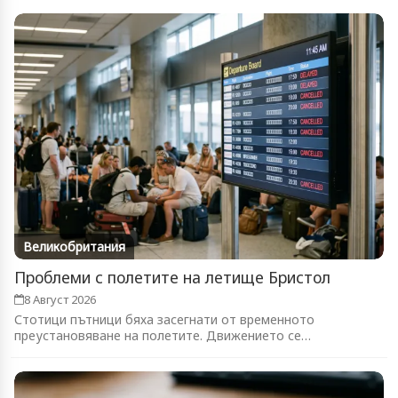
Великобритания
Проблеми с полетите на летище Бристол
8 Август 2026
Стотици пътници бяха засегнати от временното
преустановяване на полетите. Движението се
възстановява...