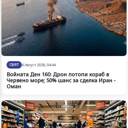
СВЯТ
6 Август 2026, 04:44
Войната Ден 160: Дрон потопи кораб в
Червено море; 50% шанс за сделка Иран -
Оман