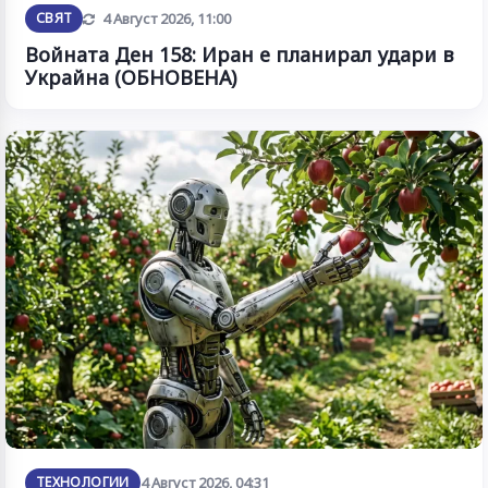
Обновена
СВЯТ
4 Август 2026, 11:00
Войната Ден 158: Иран е планирал удари в
Украйна (ОБНОВЕНА)
ТЕХНОЛОГИИ
4 Август 2026, 04:31