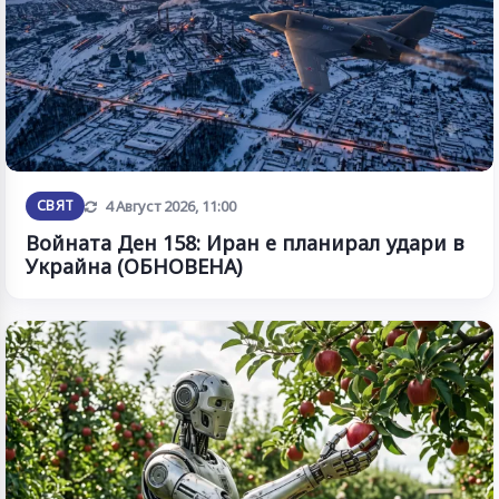
Обновена
СВЯТ
4 Август 2026, 11:00
Войната Ден 158: Иран е планирал удари в
Украйна (ОБНОВЕНА)