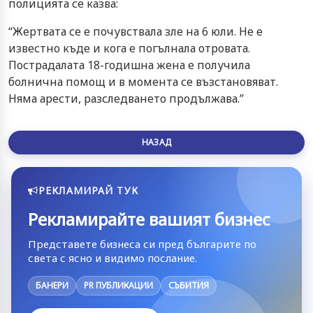
полицията се казва:
“Жертвата се е почувствала зле на 6 юли. Не е
известно къде и кога е погълнала отровата.
Пострадалата 18-годишна жена е получила
болнична помощ и в момента се възстановяват.
Няма арести, разследването продължава.”
НАЗАД
РЕКЛАМИРАЙ ТУК
Рекламирайте вашият бизнес
Представете бизнеса си пред българите по
света с ясно и видимо послание.
БАНЕРИ
PR ПУБЛИКАЦИИ
СЪБИТИЯ