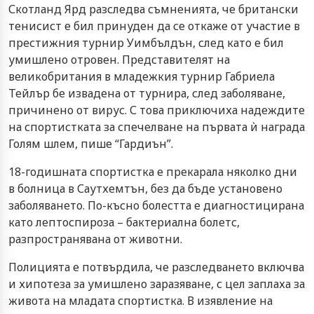
Скотланд Ярд разследва съмненията, че британски
тенисист е бил принуден да се откаже от участие в
престижния турнир Уимбълдън, след като е бил
умишлено отровен. Представителят на
великобритания в младежкия турнир Габриела
Тейлър бе извадена от турнира, след заболяване,
причинено от вирус. С това приключиха надеждите
на спортистката за спечелване на първата ѝ награда
Голям шлем, пише “Гардиън”.
18-годишната спортистка е прекарала няколко дни
в болница в Саутхемтън, без да бъде установено
заболяването. По-късно болестта е диагностицирана
като лептоспироза – бактериална болетс,
разпространявана от животни.
Полицията е потвърдила, че разследването включва
и хипотеза за умишлено заразяване, с цел заплаха за
живота на младата спортистка. В изявление на