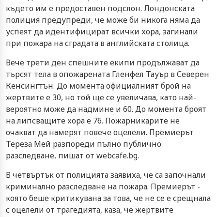
където им е предоставен подслон. Лондонската
полиция предупреди, че може би никога няма да
успеят да идентифицират всички хора, загинали
при пожара на сградата в английската столица.
Вече трети ден спешните екипи продължават да
търсят тела в опожарената Гленфел Тауър в Северен
Кенсингтън. До момента официалният брой на
жертвите е 30, но той ще се увеличава, като най-
вероятно може да надмине и 60. До момента броят
на липсващите хора е 76. Пожарникарите не
очакват да намерят повече оцелели. Премиерът
Тереза Мей разпореди пълно публично
разследване, пишат от webcafe.bg.
В четвъртък от полицията заявиха, че са започнали
криминално разследване на пожара. Премиерът -
която беше критикувана за това, че не се е срещнала
с оцелели от трагедията, каза, че жертвите