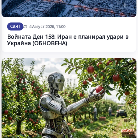
Обновена
СВЯТ
4 Август 2026, 11:00
Войната Ден 158: Иран е планирал удари в
Украйна (ОБНОВЕНА)