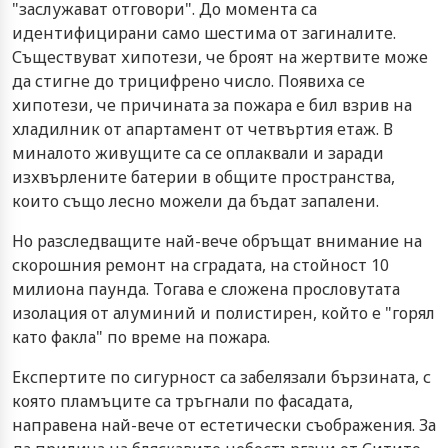
"заслужават отговори". До момента са
идентифицирани само шестима от загиналите.
Съществуват хипотези, че броят на жертвите може
да стигне до трицифрено число. Появиха се
хипотези, че причината за пожара е бил взрив на
хладилник от апартамент от четвъртия етаж. В
миналото живущите са се оплаквали и заради
изхвърлените батерии в общите пространства,
които също лесно можели да бъдат запалени.
Но разследващите най-вече обръщат внимание на
скорошния ремонт на сградата, на стойност 10
милиона паунда. Тогава е сложена прословутата
изолация от алуминий и полистирен, който е "горял
като факла" по време на пожара.
Експертите по сигурност са забелязали бързината, с
която пламъците са тръгнали по фасадата,
направена най-вече от естетически съображения. За