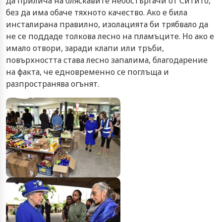
да прилича на бляскавите небостъргачи от Ситито,
без да има обаче тяхното качество. Ако е била
инсталирана правилно, изолацията би трябвало да
не се поддаде толкова лесно на пламъците. Но ако е
имало отвори, заради клапи или тръби,
повърхността става лесно запалима, благодарение
на факта, че едновременно се поглъща и
разпространява огънят.