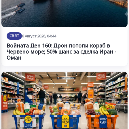
СВЯТ
6 Август 2026, 04:44
Войната Ден 160: Дрон потопи кораб в
Червено море; 50% шанс за сделка Иран -
Оман