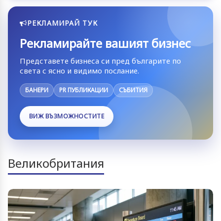
РЕКЛАМИРАЙ ТУК
Рекламирайте вашият бизнес
Представете бизнеса си пред българите по
света с ясно и видимо послание.
БАНЕРИ
PR ПУБЛИКАЦИИ
СЪБИТИЯ
ВИЖ ВЪЗМОЖНОСТИТЕ
Великобритания