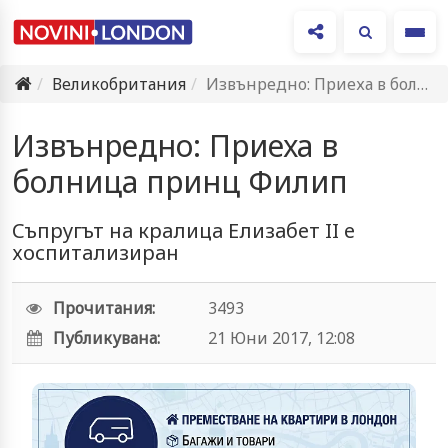
Ме
Великобритания
Извънредно: Приеха в болница принц Филип
Извънредно: Приеха в
болница принц Филип
Съпругът на кралица Елизабет II е
хоспитализиран
Прочитания:
3493
Публикувана:
21 Юни 2017, 12:08