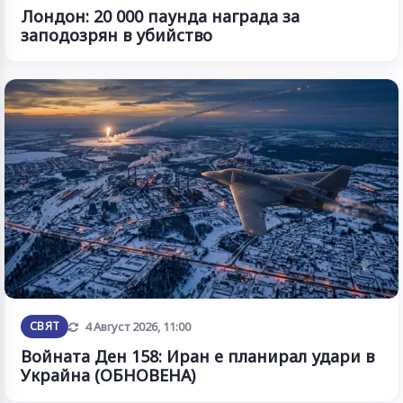
Лондон: 20 000 паунда награда за
заподозрян в убийство
Обновена
СВЯТ
4 Август 2026, 11:00
Войната Ден 158: Иран е планирал удари в
Украйна (ОБНОВЕНА)