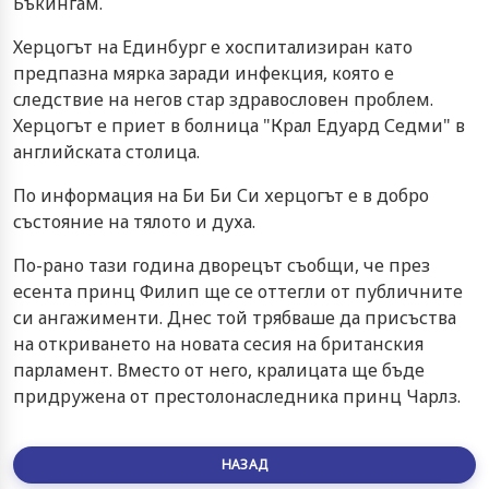
Бъкингам.
Херцогът на Единбург е хоспитализиран като
предпазна мярка заради инфекция, която е
следствие на негов стар здравословен проблем.
Херцогът е приет в болница "Крал Едуард Седми" в
английската столица.
По информация на Би Би Си херцогът е в добро
състояние на тялото и духа.
По-рано тази година дворецът съобщи, че през
есента принц Филип ще се оттегли от публичните
си ангажименти. Днес той трябваше да присъства
на откриването на новата сесия на британския
парламент. Вместо от него, кралицата ще бъде
придружена от престолонаследника принц Чарлз.
НАЗАД