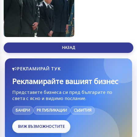
НАЗАД
РЕКЛАМИРАЙ ТУК
Рекламирайте вашият бизнес
Представете бизнеса си пред българите по
света с ясно и видимо послание.
БАНЕРИ
PR ПУБЛИКАЦИИ
СЪБИТИЯ
ВИЖ ВЪЗМОЖНОСТИТЕ