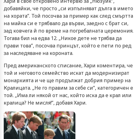
Хари в свое откровено интервю за „Нюзуик”,
добавяйки, че просто „си изпълняват дълга в името
на хората”. Той посочва за пример как след смъртта
на майка си е трябвало да върви, заедно с брат си,
зад ковчега й по време на погребалната церемония.
Тогава бил на едва 12. „Никое дете не трябва да
прави това”, посочва принцът, който е пети по ред
за наследяване на короната.
Пред американското списание, Хари коментира, че
той и неговото семейство искат да модернизират
монархията и че ще продължат добрия пример на
Кралицата. „Не го правим за себе си”, категоричен е
той. „Има ли някой от нас, който иска да е крал или
кралица? Не мисля!”, добавя Хари.