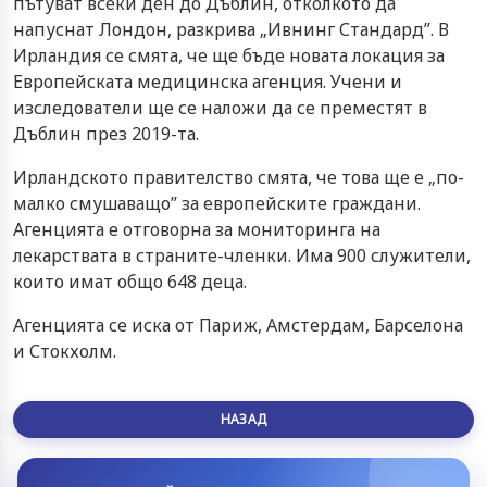
пътуват всеки ден до Дъблин, отколкото да
напуснат Лондон, разкрива „Ивнинг Стандард”. В
Ирландия се смята, че ще бъде новата локация за
Европейската медицинска агенция. Учени и
изследователи ще се наложи да се преместят в
Дъблин през 2019-та.
Ирландското правителство смята, че това ще е „по-
малко смушаващо” за европейските граждани.
Агенцията е отговорна за мониторинга на
лекарствата в страните-членки. Има 900 служители,
които имат общо 648 деца.
Агенцията се иска от Париж, Амстердам, Барселона
и Стокхолм.
НАЗАД