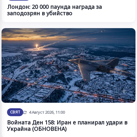
Лондон: 20 000 паунда награда за
заподозрян в убийство
Обновена
СВЯТ
4 Август 2026, 11:00
Войната Ден 158: Иран е планирал удари в
Украйна (ОБНОВЕНА)