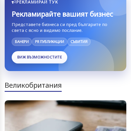
РЕКЛАМИРАЙ ТУК
Рекламирайте вашият бизнес
Представете бизнеса си пред българите по
света с ясно и видимо послание.
БАНЕРИ
PR ПУБЛИКАЦИИ
СЪБИТИЯ
ВИЖ ВЪЗМОЖНОСТИТЕ
Великобритания