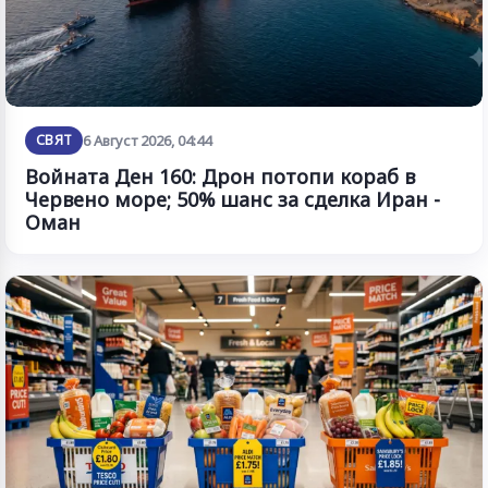
СВЯТ
6 Август 2026, 04:44
Войната Ден 160: Дрон потопи кораб в
Червено море; 50% шанс за сделка Иран -
Оман