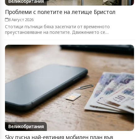
Великобритания
Проблеми с полетите на летище Бристол
8 Август 2026
Стотици пътници бяха засегнати от временното
преустановяване на полетите. Движението се
възстановява...
Великобритания
Sky пусна най-евтиния мобилен план във