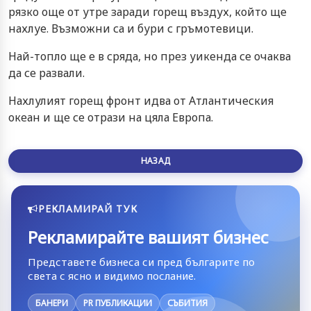
рязко още от утре заради горещ въздух, който ще
нахлуе. Възможни са и бури с гръмотевици.
Най-топло ще е в сряда, но през уикенда се очаква
да се развали.
Нахлулият горещ фронт идва от Атлантическия
океан и ще се отрази на цяла Европа.
НАЗАД
РЕКЛАМИРАЙ ТУК
Рекламирайте вашият бизнес
Представете бизнеса си пред българите по
света с ясно и видимо послание.
БАНЕРИ
PR ПУБЛИКАЦИИ
СЪБИТИЯ