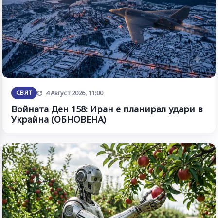
Обновена
СВЯТ
4 Август 2026, 11:00
Войната Ден 158: Иран е планирал удари в
Украйна (ОБНОВЕНА)