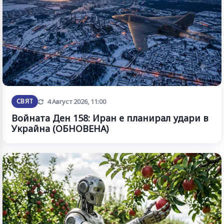
Обновена
СВЯТ
4 Август 2026, 11:00
Войната Ден 158: Иран е планирал удари в
Украйна (ОБНОВЕНА)