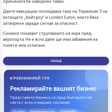
причината бе наводнен таван.
Двете евакуации последваха тази на Терминал 3 на
летището „Хийтроу” и London Euton, които бяха
затворени заради сигнал за опасност.
Снимки показват струпването на хора пред
аеропорта. Не е ясно дали ще има забавяния на
полети или отлагане.
НАЗАД
РЕКЛАМИРАЙ ТУК
Рекламирайте вашият бизнес
Представете бизнеса си пред българите по
света с ясно и видимо послание.