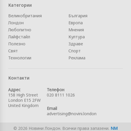
Категории
Великобритания
България
Лондон
Европа
Любопитно
Мнения
Лайфстайл
Култура
Полезно
Здраве
Свят
Спорт
Технологии
Реклама
Контакти
Адрес
Телефон
158 High Street
020 8111 1026
London E15 2FW
United Kingdom
Email
advertising@novini.london
© 2026 Новини Лондон. Всички права запазени.
NM