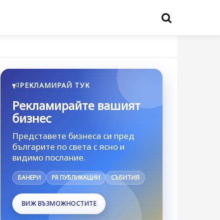
РЕКЛАМИРАЙ ТУК
Рекламирайте вашият
бизнес
Представете бизнеса си пред
българите по света с ясно и
видимо послание.
БАНЕРИ
PR ПУБЛИКАЦИИ
СЪБИТИЯ
ВИЖ ВЪЗМОЖНОСТИТЕ