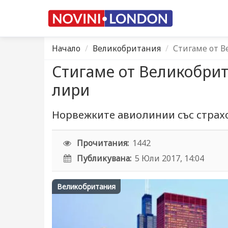
Начало
Великобритания
Стигаме от В
Стигаме от Великобрит
лири
Норвежките авиолинии със страх
Прочитания:
1442
Публикувана:
5 Юли 2017, 14:04
Великобритания