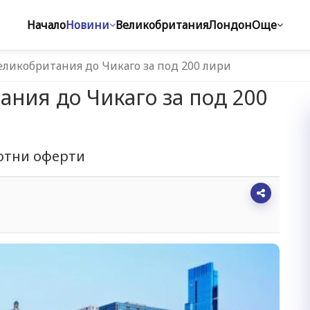
Начало
Новини
Великобритания
Лондон
Още
еликобритания до Чикаго за под 200 лири
ания до Чикаго за под 200
отни оферти