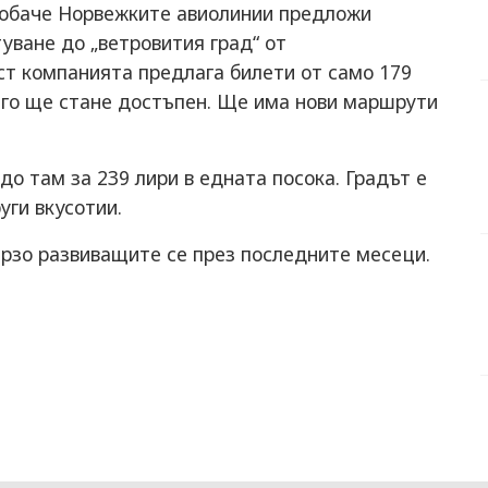
а обаче Норвежките авиолинии предложи
уване до „ветровития град“ от
ст компанията предлага билети от само 179
аго ще стане достъпен. Ще има нови маршрути
о там за 239 лири в едната посока. Градът е
уги вкусотии.
ързо развиващите се през последните месеци.