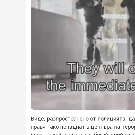
Виде, разпространено от полицията, да
правят ако попаднат в центъра на теро
съвет, в който се казва „бягай, крий се