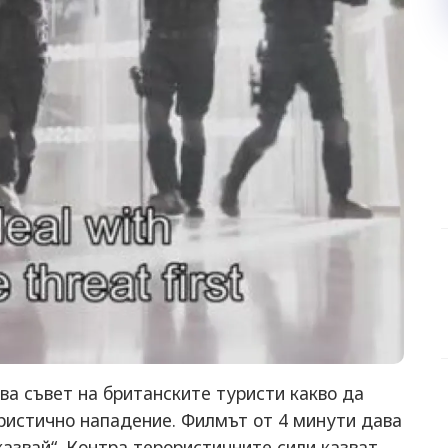
ва съвет на британските туристи какво да
ристично нападение. Филмът от 4 минути дава
, казвай“. Контра терористичните сили казват,