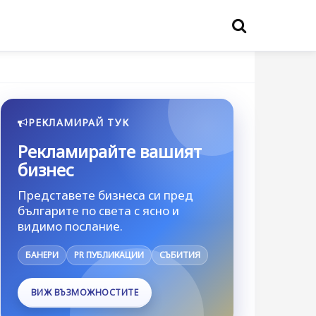
РЕКЛАМИРАЙ ТУК
Рекламирайте вашият
бизнес
Представете бизнеса си пред
българите по света с ясно и
видимо послание.
БАНЕРИ
PR ПУБЛИКАЦИИ
СЪБИТИЯ
ВИЖ ВЪЗМОЖНОСТИТЕ