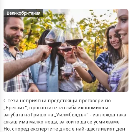
Великобритания
С тези неприятни предстоящи преговори по
„Брекзит“, прогнозите за слаба икономика и
загубата на Гришо на „Уилмбълдън“ - изглежда така
сякаш има малко неща, за които да се усмихваме.
Но, според експертите днес е най-щастливият ден