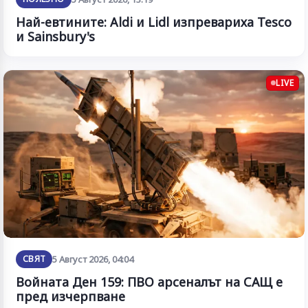
Най-евтините: Aldi и Lidl изпревариха Tesco
и Sainsbury's
LIVE
СВЯТ
5 Август 2026, 04:04
Войната Ден 159: ПВО арсеналът на САЩ е
пред изчерпване