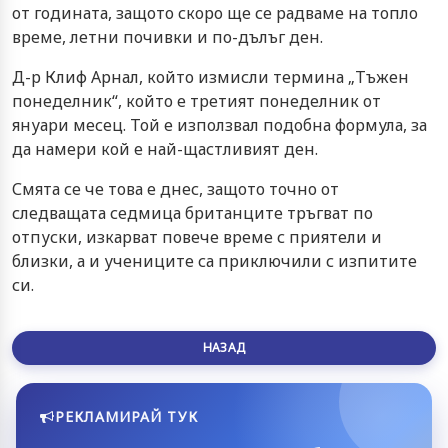
от годината, защото скоро ще се радваме на топло
време, летни почивки и по-дълъг ден.
Д-р Клиф Арнал, който измисли термина „Тъжен
понеделник“, който е третият понеделник от
януари месец. Той е използвал подобна формула, за
да намери кой е най-щастливият ден.
Смята се че това е днес, защото точно от
следващата седмица британците тръгват по
отпуски, изкарват повече време с приятели и
близки, а и учениците са приключили с изпитите
си.
НАЗАД
РЕКЛАМИРАЙ ТУК