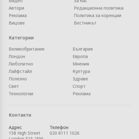
Видео
За нас
Автори
Редакционна политика
Реклама
Политика за корекции
Вицове
Вестникът
Категории
Великобритания
България
Лондон
Европа
Любопитно
Мнения
Лайфстайл
Култура
Полезно
Здраве
Свят
Спорт
Технологии
Реклама
Контакти
Адрес
Телефон
158 High Street
020 8111 1026
London E15 2FW