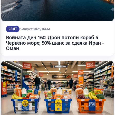
СВЯТ
6 Август 2026, 04:44
Войната Ден 160: Дрон потопи кораб в
Червено море; 50% шанс за сделка Иран -
Оман