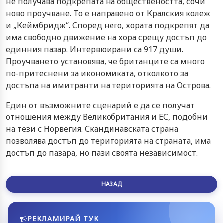
не получава подкрепата на обществеността, сочи
ново проучване. То е направено от Кралския колеж
и „Кеймбридж“. Според него, хората подкрепят да
има свободно движение на хора срещу достъп до
единния пазар. Интервюирани са 917 души.
Проучването установява, че британците са много
по-притеснени за икономиката, отколкото за
достъпа на имитранти на територията на Острова.
Един от възможните сценарий е да се получат
отношения между Великобритания и ЕС, подобни
на тези с Норвегия. Скандинавската страна
позволява достъп до територията на страната, има
достъп до пазара, но пази своята независимост.
НАЗАД
РЕКЛАМИРАЙ ТУК