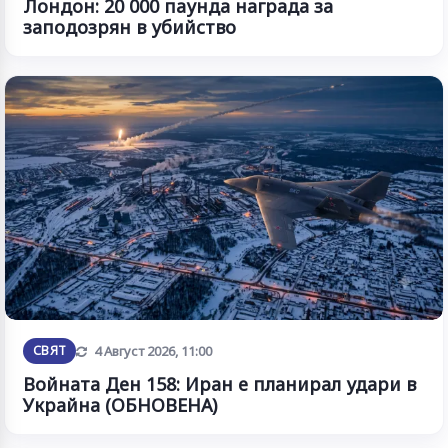
Лондон: 20 000 паунда награда за
заподозрян в убийство
Обновена
СВЯТ
4 Август 2026, 11:00
Войната Ден 158: Иран е планирал удари в
Украйна (ОБНОВЕНА)