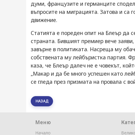
думи, французите и германците споделя
въпросите на миграцията. Затова и са 
движение.
Статията е пореден опит на Блеър да с
страната. Бившият премиер вече заяви, 
завърне в политиката. Насреща му обач
собствената му лейбъристка партия. Фр
каза, че Блеър далеч не е човекът, кой
„Макар и да бе много успешен като лей
се гледа през призмата на провала с во
НАЗАД
Меню
Кате
Начало
Велик