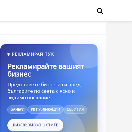
РЕКЛАМИРАЙ ТУК
Рекламирайте вашият
бизнес
Представете бизнеса си пред
българите по света с ясно и
видимо послание.
БАНЕРИ
PR ПУБЛИКАЦИИ
СЪБИТИЯ
ВИЖ ВЪЗМОЖНОСТИТЕ