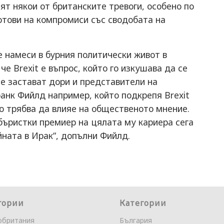
т някои от британските тревоги, особено по
готови на компромиси със сводобата на
е намеси в бурния политически живот в
че Brexit е въпрос, който го изкушава да се
е застават дори и представители на
анк Фийлд например, който подкрепя Brexit
то трябва да влияе на общественото мнение.
бъристки премиер на цялата му кариера сега
йната в Ирак“, допълни Фийлд.
гории
Категории
обритания
България