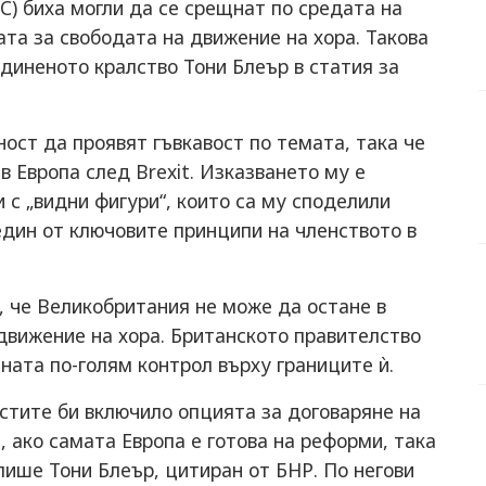
С) биха могли да се срещнат по средата на
ата за свободата на движение на хора. Такова
диненото кралство Тони Блеър в статия за
ност да проявят гъвкавост по темата, така че
в Европа след Brexit. Изказването му е
 с „видни фигури“, които са му споделили
един от ключовите принципи на членството в
, че Великобритания не може да остане в
движение на хора. Британското правителство
аната по-голям контрол върху границите ѝ.
тите би включило опцията за договаряне на
, ако самата Европа е готова на реформи, така
пише Тони Блеър, цитиран от БНР. По негови