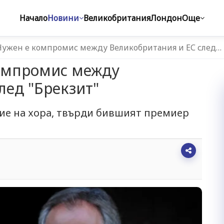
Начало
Новини
Великобритания
Лондон
Още
 Нужен е компромис между Великобритания и ЕС след…
компромис между
лед "Брекзит"
ие на хора, твърди бившият премиер