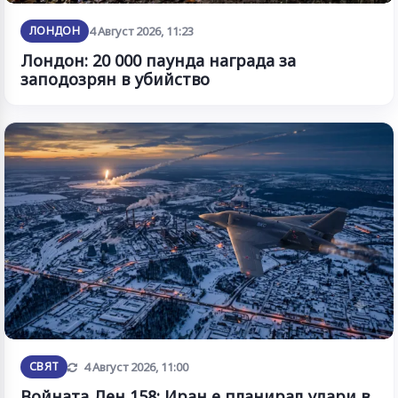
ЛОНДОН
4 Август 2026, 11:23
Лондон: 20 000 паунда награда за
заподозрян в убийство
Обновена
СВЯТ
4 Август 2026, 11:00
Войната Ден 158: Иран е планирал удари в