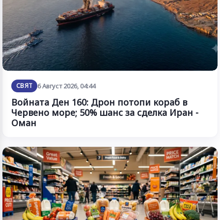
СВЯТ
6 Август 2026, 04:44
Войната Ден 160: Дрон потопи кораб в
Червено море; 50% шанс за сделка Иран -
Оман