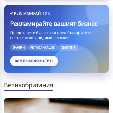
РЕКЛАМИРАЙ ТУК
Рекламирайте вашият бизнес
Представете бизнеса си пред българите по
света с ясно и видимо послание.
БАНЕРИ
PR ПУБЛИКАЦИИ
СЪБИТИЯ
ВИЖ ВЪЗМОЖНОСТИТЕ
Великобритания