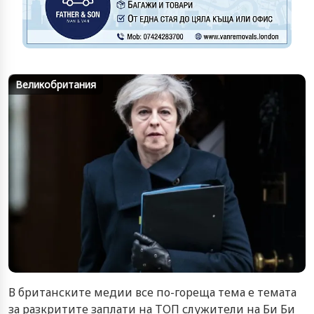
Великобритания
В британските медии все по-гореща тема е темата
за разкритите заплати на ТОП служители на Би Би