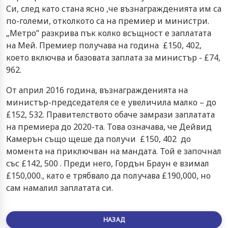
Си, след като стана ясно ,че възнагражденията им са
по-големи, отколкото са на премиер и министри.
„Метро” разкрива пък колко всъщност е заплатата
на Мей. Премиер получава на година £150, 402,
което включва и базовата заплата за министър - £74,
962.
От април 2016 година, възнагражденията на
министър-председателя се е увеличила малко – до
£152, 532. Правителството обаче замрази заплатата
на премиера до 2020-та. Това означава, че Дейвид
Камерън също щеше да получи £150, 402 до
момента на приключван на мандата. Той е започнал
със £142, 500 . Преди него, Гордън Браун е взимал
£150,000., като е трябвало да получава £190,000, но
сам намалил заплатата си.
НАЗАД