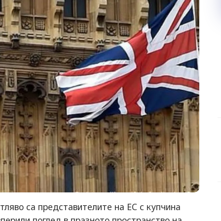
отляво са представителите на ЕС с купчина
вперили поглед в празното пространство на