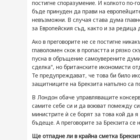
постигне споразумение. И колкото по-г
бъде принуден да прави на европейците
невъзможни. В случая става дума главн
за Европейския съд, както и за редица 
Ако в преговорите не се постигне ника
главоломен скок в пропастта и рязко с
пусна в обръщение самоуверените думи
сделка", но британските икономисти от
Те предупреждават, че това би било и
защитниците на Брекзита напълно са п
В Лондон обаче управляващите консерв
самите себе си и да воюват помежду си
министрите ѝ се борят за това кой да я
бъдеще. А преговорите за Брекзита се 
Ще отпадне ли в крайна сметка Брекзи