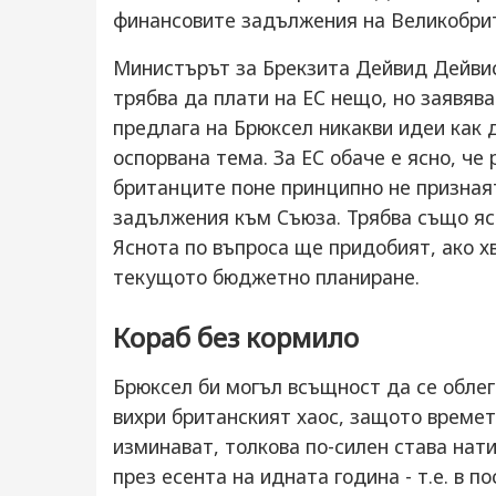
финансовите задължения на Великобрит
Министърът за Брекзита Дейвид Дейвис
трябва да плати на ЕС нещо, но заявяв
предлага на Брюксел никакви идеи как 
оспорвана тема. За ЕС обаче е ясно, че
британците поне принципно не признаят
задължения към Съюза. Трябва също ясн
Яснота по въпроса ще придобият, ако х
текущото бюджетно планиране.
Кораб без кормило
Брюксел би могъл всъщност да се облег
вихри британският хаос, защото времет
изминават, толкова по-силен става нат
през есента на идната година - т.е. в п