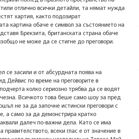
етили отлично всички детайли, та нямат нужда
естят хартия, както подозират
а картина обаче е символ за състоянието на
едставя Брекзита, британската страна обаче
изобщо не може да се стигне до преговори.
ел се засили и от абсурдната поява на
д Дейвис по време на преговорите в
 подчерта колко сериозно трябва да се водят
зчезна. Всичкото това беше само шоу за пред
шъл не за да започне истински преговори с
е, а само за да демонстрира кратко
чаквали далеч по-важни дела. Като се има
 правителството, всеки глас е от значение в