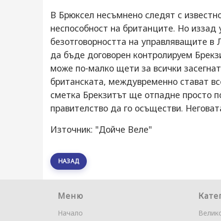
В Брюксел несъмнено следят с известн
неспособност на британците. Но иззад
безотговорността на управляващите в Л
да бъде договорен контролируем Брекзи
може по-малко щети за всички засегнати
британската, междувременно стават все
сметка Брекзитът ще отпадне просто п
правителство да го осъществи. Негова
Източник: "Дойче Веле"
НАЗАД
Меню
Кате
Начало
Велик