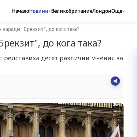
Начало
Новини
Великобритания
Лондон
Още
 заради "Брекзит", до кога така?
Брекзит", до кога така?
 представиха десет различни мнения за