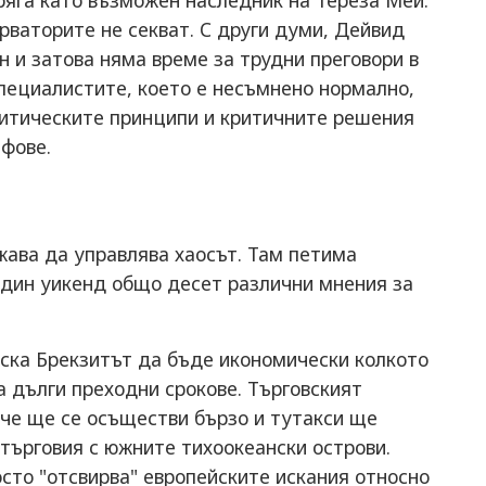
ряга като възможен наследник на Тереза Мей.
рваторите не секват. С други думи, Дейвид
н и затова няма време за трудни преговори в
специалистите, което е несъмнено нормално,
литическите принципи и критичните решения
ефове.
жава да управлява хаосът. Там петима
един уикенд общо десет различни мнения за
ска Брекзитът да бъде икономически колкото
 дълги преходни срокове. Търговският
 че ще се осъществи бързо и тутакси ще
търговия с южните тихоокеански острови.
то "отсвирва" европейските искания относно