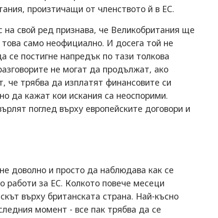
ания, произтичащи от членството й в ЕС.
 на свой ред признава, че Великобритания ще
а това само неофициално. И досега той не
да се постигне напредък по тази толкова
 разговорите не могат да продължат, ако
, че трябва да изплатят финансовите си
о да кажат кои искания са неоспорими.
върлят поглед върху европейските договори и
не доволно и просто да наблюдава как се
о работи за ЕС. Колкото повече месеци
искът върху британската страна. Най-късно
оследния момент - все пак трябва да се