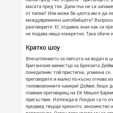
масата пред тях. Дали пък не са запам
от папки? Или може би целта им е да п
междувременно шегобийците? Въпроснат
разговорите: ЕС отдавна знае как си пр
не подава нищо конкретно. Така обаче 
Кратко шоу
Впечатлението за липсата на водач и ц
британския министър за Брекзита Дейви
понеделник: той пристигна, усмихна се,
преговорите и малко по-късно отново и
телевизионните камери! Дейвис беше до
главния преговарящ на ЕК Мишел Барни
присъствие. Изглежда в Лондон са го о
предвид твърде крехкото мнозинство на