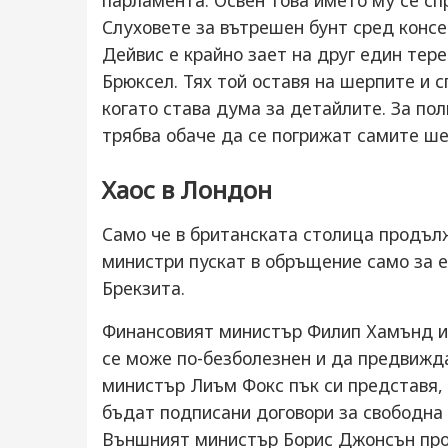
парламента. Освен това името му се сп
Слуховете за вътрешен бунт сред консе
Дейвис е крайно зает на друг един тере
Брюксел. Тях той оставя на шерпите и 
когато става дума за детайлите. За по
трябва обаче да се погрижат самите ш
Хаос в Лондон
Само че в британската столица продъл
министри пускат в обръщение само за 
Брекзита.
Финансовият министър Филип Хамънд и
се може по-безболезнен и да предвижда
министър Лиъм Фокс пък си представя,
бъдат подписани договори за свободна 
Външният министър Борис Джонсън прос