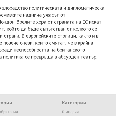
о злорадство политическата и дипломатическа
 усмивките наднича ужасът от
ондон. Зрелите хора от страната на ЕС искат
т, който да бъде съпътстван от колкото се
 страни. В европейските столици, както и в
 повече онези, които смятат, че в крайна
оради неспособността на британското
та политика се превръща в абсурден театър.
гории
Категории
обритания
България