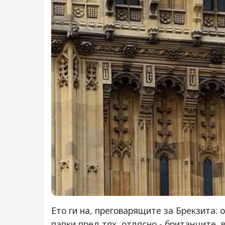
Ето ги на, преговарящите за Брекзита: 
папки пред тях, отдясно - британците, 