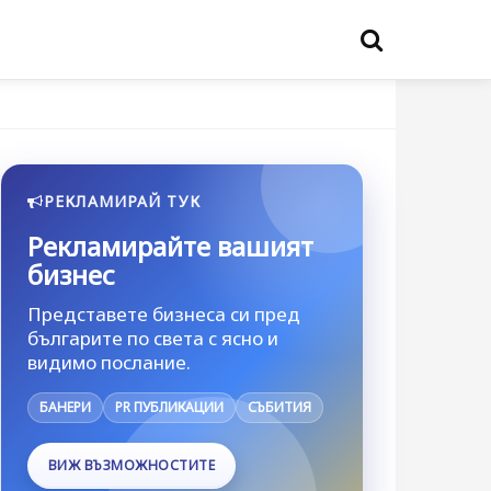
РЕКЛАМИРАЙ ТУК
Рекламирайте вашият
бизнес
Представете бизнеса си пред
българите по света с ясно и
видимо послание.
БАНЕРИ
PR ПУБЛИКАЦИИ
СЪБИТИЯ
ВИЖ ВЪЗМОЖНОСТИТЕ