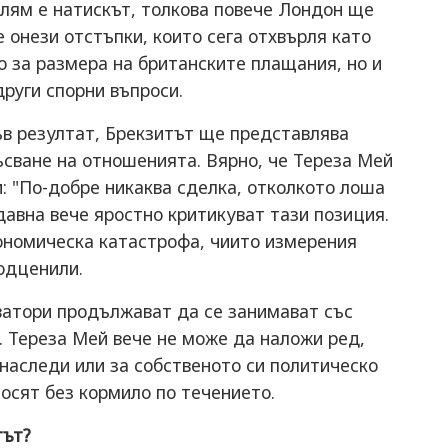
олям е натискът, толкова повече Лондон ще
 онези отстъпки, които сега отхвърля като
о за размера на британските плащания, но и
други спорни въпроси.
къв резултат, Брекзитът ще представлява
късване на отношенията. Вярно, че Тереза Мей
: "По-добре никаква сделка, отколкото лоша
давна вече яростно критикуват тази позиция.
кономическа катастрофа, чиито измерения
одценили.
атори продължават да се занимават със
. Тереза Мей вече не може да наложи ред,
 наследи или за собственото си политическо
носят без кормило по течението.
тът?