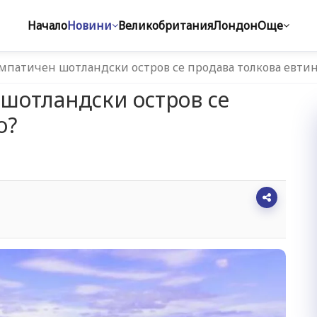
Начало
Новини
Великобритания
Лондон
Още
мпатичен шотландски остров се продава толкова евти
шотландски остров се
о?