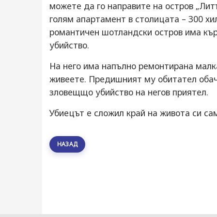
можете да го направите на остров „Литъ
голям апартамент в столицата – 300 хи
романтичен шотландски остров има кър
убийство.
На него има напълно ремонтирана малк
живеете. Предишният му обитател обач
зловещщо убийство на негов приятел.
Убиецът е сложил край на живота си сам
НАЗАД