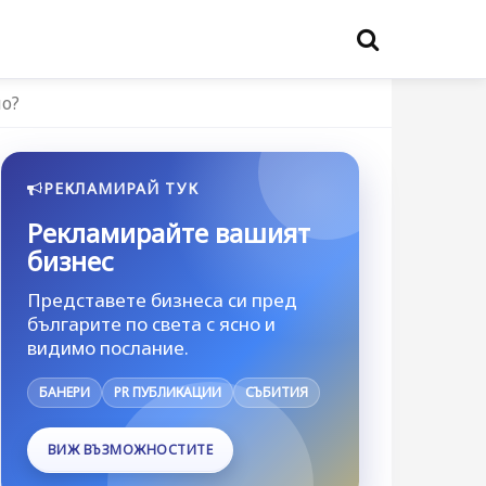
но?
РЕКЛАМИРАЙ ТУК
Рекламирайте вашият
бизнес
Представете бизнеса си пред
българите по света с ясно и
видимо послание.
БАНЕРИ
PR ПУБЛИКАЦИИ
СЪБИТИЯ
ВИЖ ВЪЗМОЖНОСТИТЕ