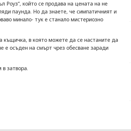
л Роуз“, който се продава на цената на не
ляди паунда. Но да знаете, че симпатичният и
ваво минало- тук е станало мистериозно
а къщичка, в която можете да се настаните да
е е осъден на смърт чрез обесване заради
 в затвора.