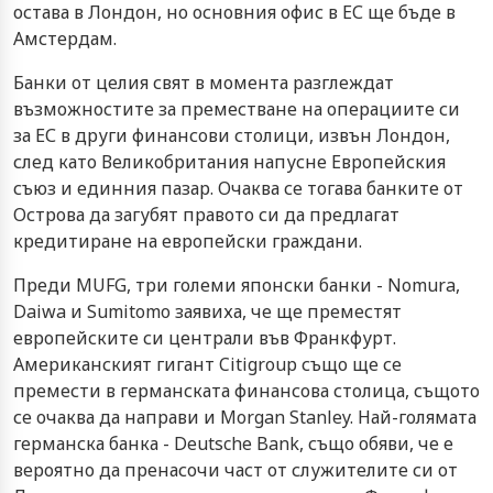
остава в Лондон, но основния офис в ЕС ще бъде в
Амстердам.
Банки от целия свят в момента разглеждат
възможностите за преместване на операциите си
за ЕС в други финансови столици, извън Лондон,
след като Великобритания напусне Европейския
съюз и единния пазар. Очаква се тогава банките от
Острова да загубят правото си да предлагат
кредитиране на европейски граждани.
Преди MUFG, три големи японски банки - Nomura,
Daiwa и Sumitomo заявиха, че ще преместят
европейските си централи във Франкфурт.
Американският гигант Citigroup също ще се
премести в германската финансова столица, същото
се очаква да направи и Morgan Stanley. Най-голямата
германска банка - Deutsche Bank, също обяви, че е
вероятно да пренасочи част от служителите си от