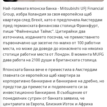
Най-голямата японска банка - Mitsubishi UFJ Financial
Group, избра Холандия за своя европейска щаб
квартира след Brexit, като е предпочела Амстердам
пред германската финансова столица Франкфурт,
пише "Файненшъл Таймс". Цитирайки два
източника, изданието посочва, че преместването
първоначално ще засегне по-малко от 100 работни
места, но може да доведе до изнасянето на няколко
стотици работни места от Лондон. В момента MUFG
дава работа на 2100 души в британската столица.
Японската банка вече е преместила в Амстердам
главната си европейска щаб квартира за
корпоративно банкиране и банкиране на дребно, но
предстои да премести и поделението си за
инвестиционно банкиране. В съобщение от
понеделник сутрин от банката заявиха, че
централата за Европа, Близкия Изток и Африка