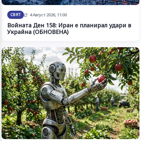
Обновена
СВЯТ
4 Август 2026, 11:00
Войната Ден 158: Иран е планирал удари в
Украйна (ОБНОВЕНА)