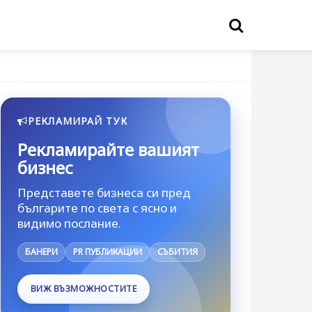
РЕКЛАМИРАЙ ТУК
Рекламирайте вашият
бизнес
Представете бизнеса си пред
българите по света с ясно и
видимо послание.
БАНЕРИ
PR ПУБЛИКАЦИИ
СЪБИТИЯ
ВИЖ ВЪЗМОЖНОСТИТЕ