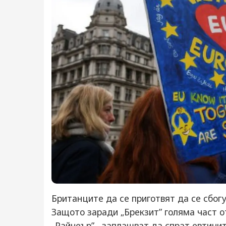
Британците да се приготвят да се сбогу
Защото заради „Брекзит” голяма част 
„Райнеър” , заплашват да спрат евтинит