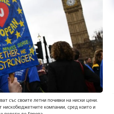
ват със своите летни почивки на ниски цени.
от нискобюджетните компании, сред които и
е полети до Европа.