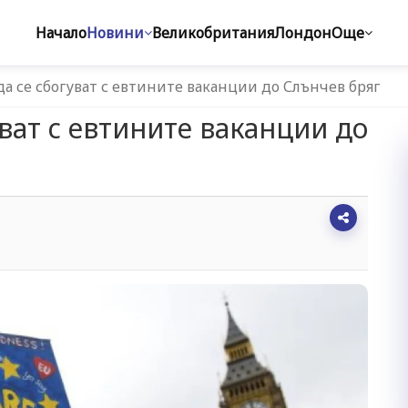
Начало
Новини
Великобритания
Лондон
Още
а се сбогуват с евтините ваканции до Слънчев бряг
ват с евтините ваканции до