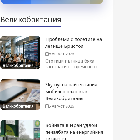
Великобритания
Проблеми с полетите на
летище Бристол
8 Август 2026
Стотици пътници бяха
Великобритания
засегнати от временното
преустановяване на
полетите. Движението се
възстановява...
Sky пусна най-евтиния
мобилен план във
Великобритания
5 Август 2026
Великобритания
Войната в Иран удвои
печалбата на енергийния
гигант BP