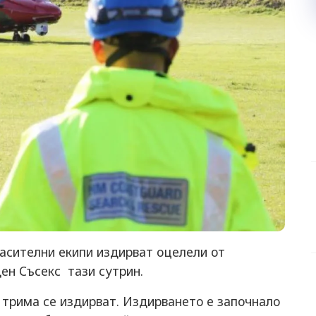
пасителни екипи издирват оцелели от
ен Съсекс тази сутрин.
е трима се издирват. Издирването е започнало