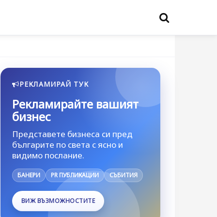
РЕКЛАМИРАЙ ТУК
Рекламирайте вашият
бизнес
Представете бизнеса си пред
българите по света с ясно и
видимо послание.
БАНЕРИ
PR ПУБЛИКАЦИИ
СЪБИТИЯ
ВИЖ ВЪЗМОЖНОСТИТЕ