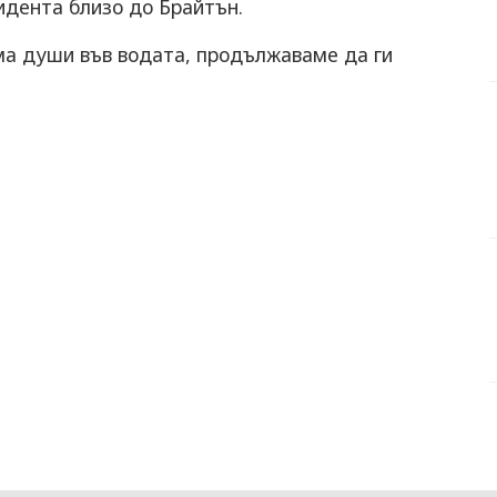
цидента близо до Брайтън.
а души във водата, продължаваме да ги