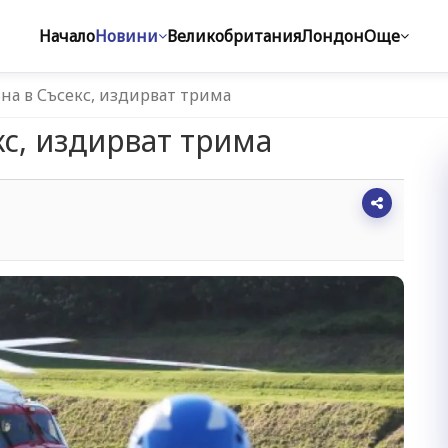
Начало
Новини
Великобритания
Лондон
Още
на в Съсекс, издирват трима
кс, издирват трима