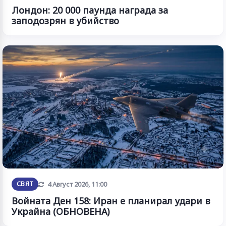
Лондон: 20 000 паунда награда за
заподозрян в убийство
Обновена
СВЯТ
4 Август 2026, 11:00
Войната Ден 158: Иран е планирал удари в
Украйна (ОБНОВЕНА)