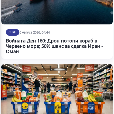
СВЯТ
6 Август 2026, 04:44
Войната Ден 160: Дрон потопи кораб в
Червено море; 50% шанс за сделка Иран -
Оман