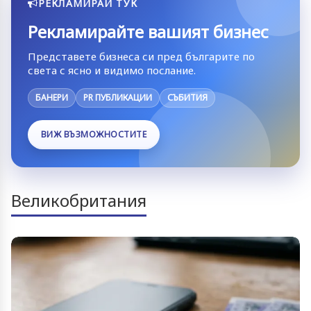
РЕКЛАМИРАЙ ТУК
Рекламирайте вашият бизнес
Представете бизнеса си пред българите по
света с ясно и видимо послание.
БАНЕРИ
PR ПУБЛИКАЦИИ
СЪБИТИЯ
ВИЖ ВЪЗМОЖНОСТИТЕ
Великобритания