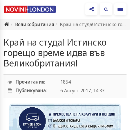
Ме
Великобритания
Край на студа! Истинско горещо време идва във Великобритания!
Край на студа! Истинско
горещо време идва във
Великобритания!
Прочитания:
1854
Публикувана:
6 Август 2017, 14:33