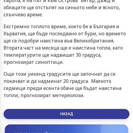
Европа, е на път и към Острова. Вятър, дъжд и
облаците ще отстъпят на синьото небе и ясното,
слънчево време.
Екстремно топлото време, което бе в България и
Хърватия, ще бъде последвано от бури, но времето
ще се подобри наистина във Великобритания.
Втората част на месеца ще е наистина топла, като
температурите ще надвишат 30 градуса,
прогнозират синоптици.
Още този уикенд градусите ще започнат да се
покачват и да надминат 20 градуса. Малкото
седмици преди есента обаче ще бъдат наистина
топли, прогнозират метереолози.
НАЗАД