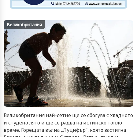
Великобритания
Великобритания най-сетне ще се сбогува с хладното
и студено лято и ще се радва на истинско топло
време. Горещата вълна „Луцифър”, която застигна