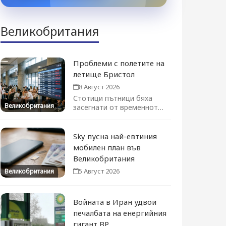
Великобритания
Проблеми с полетите на
летище Бристол
8 Август 2026
Стотици пътници бяха
Великобритания
засегнати от временното
преустановяване на
полетите. Движението се
възстановява...
Sky пусна най-евтиния
мобилен план във
Великобритания
5 Август 2026
Великобритания
Войната в Иран удвои
печалбата на енергийния
гигант BP