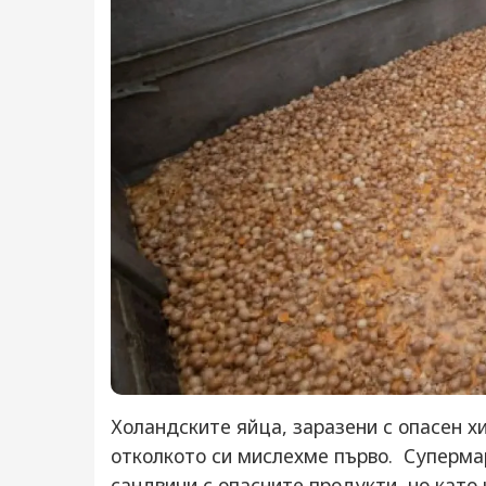
Холандските яйца, заразени с опасен х
отколкото си мислехме първо. Суперма
сандвичи с опасните продукти, но като