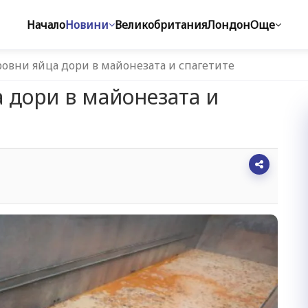
Начало
Новини
Великобритания
Лондон
Още
овни яйца дори в майонезата и спагетите
 дори в майонезата и