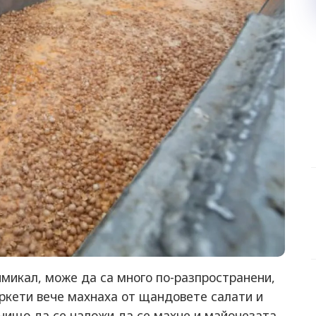
имикал, може да са много по-разпространени,
ркети вече махнаха от щандовете салати и
 нищо да се наложи да се махне и майонезата,