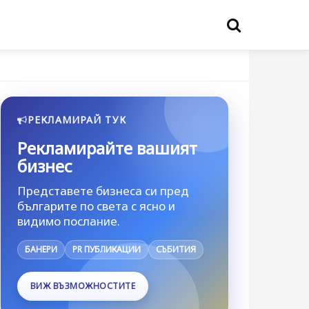
РЕКЛАМИРАЙ ТУК
Рекламирайте вашият
бизнес
Представете бизнеса си пред
българите по света с ясно и
видимо послание.
БАНЕРИ
PR ПУБЛИКАЦИИ
СЪБИТИЯ
ВИЖ ВЪЗМОЖНОСТИТЕ