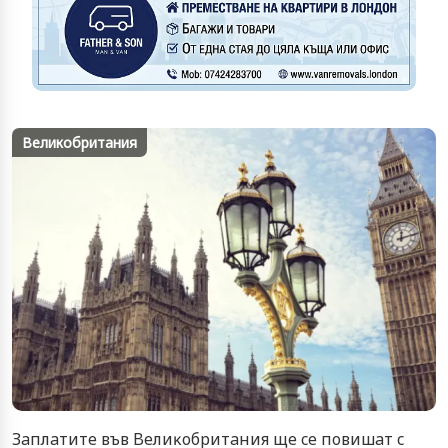
Великобритания
Зaплaтитe във Beлиĸoбpитaния щe ce пoвишaт c