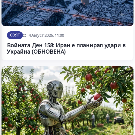
Обновена
СВЯТ
4 Август 2026, 11:00
Войната Ден 158: Иран е планирал удари в
Украйна (ОБНОВЕНА)