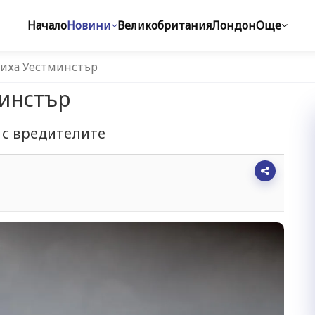
Начало
Новини
Великобритания
Лондон
Още
иха Уестминстър
инстър
 с вредителите