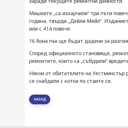
заради текущите ремонтни дейности.
Мишките „са изхарчили“ три пъти повеч
година, твърди „Дейли Мейл“. Изданиет
или с 414 повече.
16 бона пък ще бъдат дадени за разгон
Според официалното становище, рязкот
ремонтите, които са „събудили“ вредит
Някои от обитателите на Уестминстър р
се снабдили с котки по стаите си.
НАЗАД