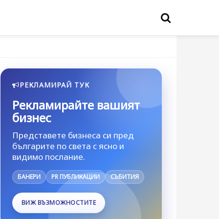
РЕКЛАМИРАЙ ТУК
Рекламирайте вашият
бизнес
Представете бизнеса си пред
българите по света с ясно и
видимо послание.
БАНЕРИ
PR ПУБЛИКАЦИИ
СЪБИТИЯ
ВИЖ ВЪЗМОЖНОСТИТЕ