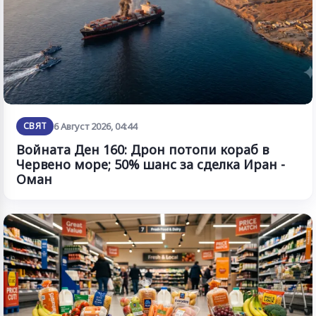
СВЯТ
6 Август 2026, 04:44
Войната Ден 160: Дрон потопи кораб в
Червено море; 50% шанс за сделка Иран -
Оман