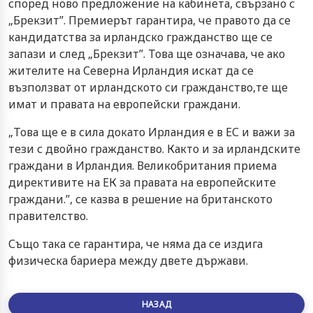
според ново предложение на кабинета, свързано с
„Брекзит”. Премиерът гарантира, че правото да се
кандидатства за ирландско гражданство ще се
запази и след „Брекзит”. Това ще означава, че ако
жителите на Северна Ирландия искат да се
възползват от ирландското си гражданство,те ще
имат и правата на европейски граждани.
„Това ще е в сила докато Ирландия е в ЕС и важи за
тези с двойно гражданство. Както и за ирландските
граждани в Ирландия. Великобритания приема
директивите на ЕК за правата на европейските
граждани.”, се казва в решение на британското
правителство.
Също така се гарантира, че няма да се издига
физическа бариера между двете държави.
НАЗАД