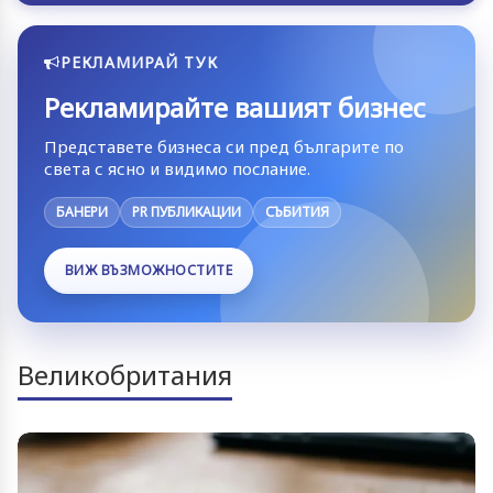
РЕКЛАМИРАЙ ТУК
Рекламирайте вашият бизнес
Представете бизнеса си пред българите по
света с ясно и видимо послание.
БАНЕРИ
PR ПУБЛИКАЦИИ
СЪБИТИЯ
ВИЖ ВЪЗМОЖНОСТИТЕ
Великобритания