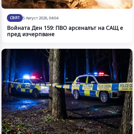
СВЯТ
5 Август 2026, 04:04
Войната Ден 159: ПВО арсеналът на САЩ е
пред изчерпване