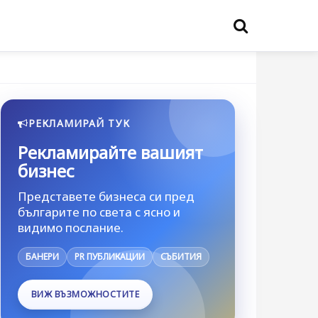
РЕКЛАМИРАЙ ТУК
Рекламирайте вашият
бизнес
Представете бизнеса си пред
българите по света с ясно и
видимо послание.
БАНЕРИ
PR ПУБЛИКАЦИИ
СЪБИТИЯ
ВИЖ ВЪЗМОЖНОСТИТЕ