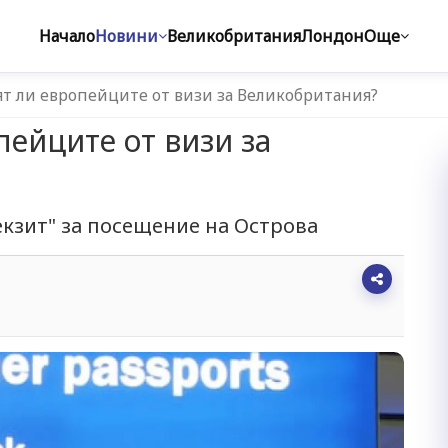
Начало
Новини
Великобритания
Лондон
Още
т ли европейците от визи за Великобритания?
пейците от визи за
екзит" за посещение на Острова