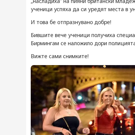
„насладиха” на пияни британски младеж
ученици успяха да си уредят места в у
И това бе отпразнувано добре!
Бившите вече ученици получиха специал
Бирмингам се наложило дори полицията
Вижте сами снимките!