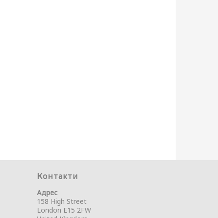
Контакти
Адрес
158 High Street
London E15 2FW