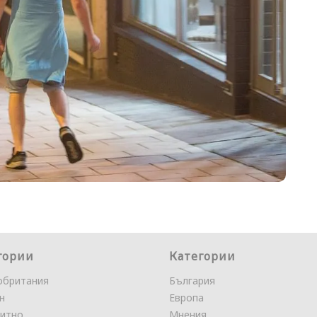
гории
Категории
обритания
България
н
Европа
итно
Мнения