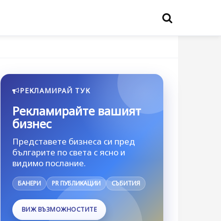
РЕКЛАМИРАЙ ТУК
Рекламирайте вашият
бизнес
Представете бизнеса си пред
българите по света с ясно и
видимо послание.
БАНЕРИ
PR ПУБЛИКАЦИИ
СЪБИТИЯ
ВИЖ ВЪЗМОЖНОСТИТЕ