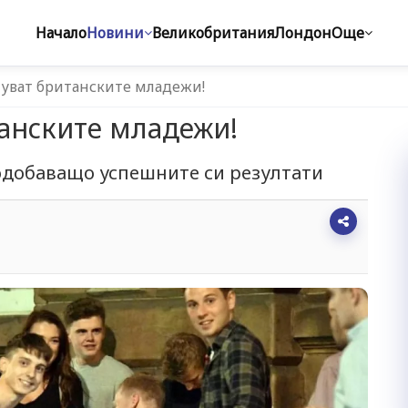
Начало
Новини
Великобритания
Лондон
Още
нуват британските младежи!
танските младежи!
одобаващо успешните си резултати