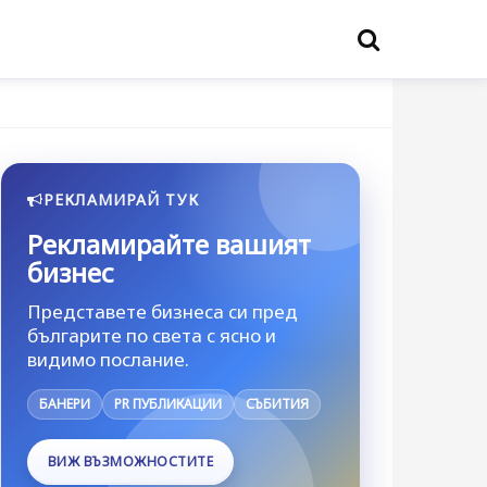
РЕКЛАМИРАЙ ТУК
Рекламирайте вашият
бизнес
Представете бизнеса си пред
българите по света с ясно и
видимо послание.
БАНЕРИ
PR ПУБЛИКАЦИИ
СЪБИТИЯ
ВИЖ ВЪЗМОЖНОСТИТЕ