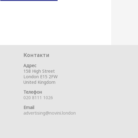
Контакти
Адрес
158 High Street
London E15 2FW
United Kingdom
Телефон
020 8111 1026
Email
advertising@novini.london