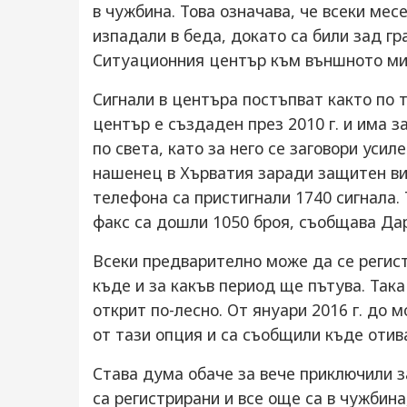
в чужбина. Това означава, че всеки ме
изпадали в беда, докато са били зад гр
Ситуационния център към външното ми
Сигнали в центъра постъпват както по т
център е създаден през 2010 г. и има з
по света, като за него се заговори усил
нашенец в Хърватия заради защитен вид
телефона са пристигнали 1740 сигнала. 
факс са дошли 1050 броя, съобщава Дар
Всеки предварително може да се регист
къде и за какъв период ще пътува. Так
открит по-лесно. От януари 2016 г. до 
от тази опция и са съобщили къде отива
Става дума обаче за вече приключили з
са регистрирани и все още са в чужбин