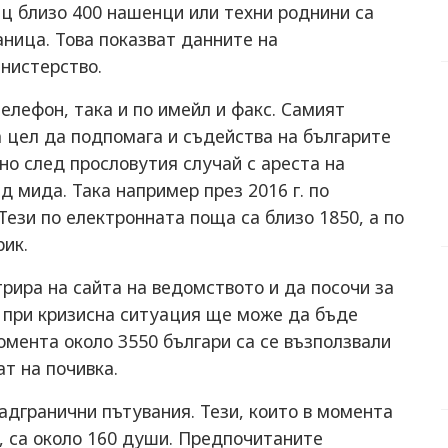
сец близо 400 нашенци или техни роднини са
аница. Това показват данните на
нистерство.
елефон, така и по имейл и факс. Самият
а цел да подпомага и съдейства на българите
ено след прословутия случай с ареста на
 мида. Така например през 2016 г. по
Тези по електронната поща са близо 1850, а по
ик.
рира на сайта на ведомството и да посочи за
а при кризисна ситуация ще може да бъде
момента около 3550 българи са се възползвали
т на почивка.
адгранични пътувания. Тези, които в момента
а, са около 160 души. Предпочитаните