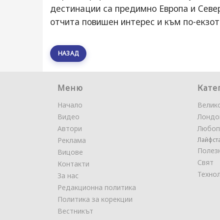
дестинации са предимно Европа и Север
отчита повишен интерес и към по-екзот
НАЗАД
Меню
Кате
Начало
Велик
Видео
Лондо
Автори
Любоп
Реклама
Лайфст
Полез
Вицове
Свят
Контакти
Техно
За нас
Редакционна политика
Политика за корекции
Вестникът