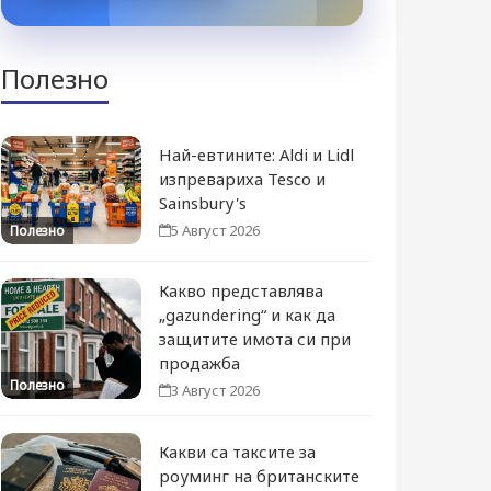
Полезно
Най-евтините: Aldi и Lidl
изпревариха Tesco и
Sainsbury's
5 Август 2026
Полезно
Какво представлява
„gazundering“ и как да
защитите имота си при
продажба
Полезно
3 Август 2026
Какви са таксите за
роуминг на британските