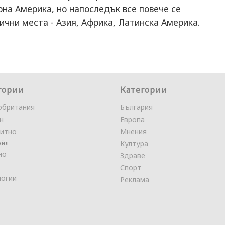
на Америка, но напоследък все повече се
ични места - Азия, Африка, Латинска Америка.
гории
Категории
обритания
България
н
Европа
итно
Мнения
айл
Култура
но
Здраве
Спорт
логии
Реклама