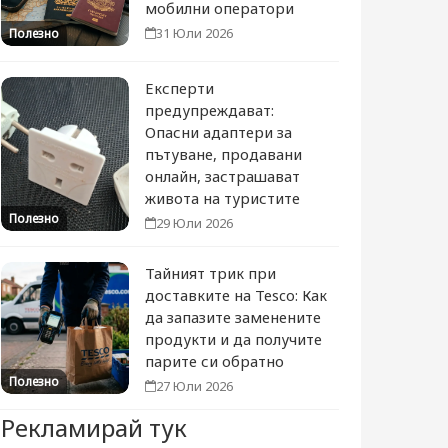
мобилни оператори
31 Юли 2026
Полезно
Експерти
предупреждават:
Опасни адаптери за
пътуване, продавани
онлайн, застрашават
живота на туристите
Полезно
29 Юли 2026
Тайният трик при
доставките на Tesco: Как
да запазите заменените
продукти и да получите
парите си обратно
Полезно
27 Юли 2026
Рекламирай тук