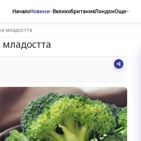
Начало
Новини
Великобритания
Лондон
Още
на младостта
а младостта