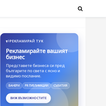
РЕКЛАМИРАЙ ТУК
Рекламирайте вашият
бизнес
Представете бизнеса си пред
българите по света с ясно и
видимо послание.
БАНЕРИ
PR ПУБЛИКАЦИИ
СЪБИТИЯ
ВИЖ ВЪЗМОЖНОСТИТЕ