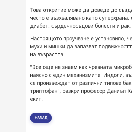
Това откритие може да доведе до създ
често е възхвалявано като суперхрана,
диабет, сърдечносъдови болести и рак.
Настоящото проучване е установило, че
мухи и мишки да запазват подвижностт
на възрастта.
"Все още не знаем как чревната микроб
наясно с един механизмите. Индоли, в
се произвеждат от различни типове ба
триптофан", разкри професор Даниъл К
екип.
НАЗАД