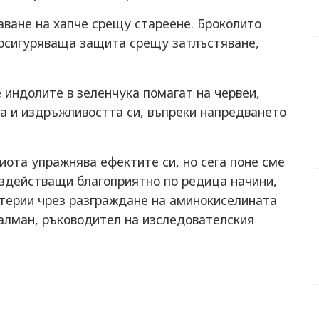
аване на хапче срещу стареене. Броколито
 осигуряваща защита срещу затлъстяване,
 индолите в зеленчука помагат на червеи,
а и издръжливостта си, въпреки напредването
иота упражнява ефектите си, но сега поне сме
ъздействащи благоприятно по редица начини,
ктерии чрез разграждане на аминокиселината
алман, ръководител на изследователския