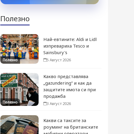
Полезно
Най-евтините: Aldi и Lidl
изпревариха Tesco и
Sainsbury's
5 Август 2026
Полезно
Какво представлява
„gazundering“ и как да
защитите имота си при
продажба
Полезно
3 Август 2026
Какви са таксите за
роуминг на британските
мобилни оператори