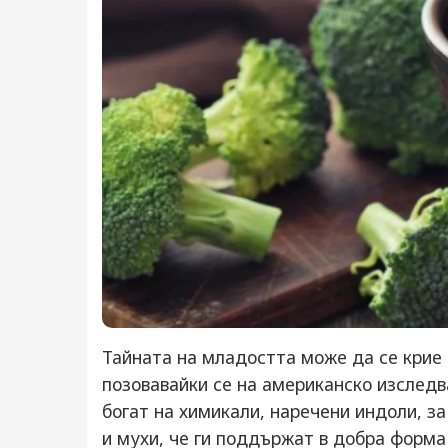
Тайната на младостта може да се крие 
позовавайки се на американско изследв
богат на химикали, наречени индоли, за
и мухи, че ги поддържат в добра форма