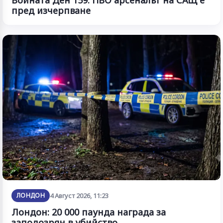
Войната Ден 159: ПВО арсеналът на САЩ е
пред изчерпване
ЛОНДОН
4 Август 2026, 11:23
Лондон: 20 000 паунда награда за
заподозрян в убийство