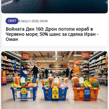
СВЯТ
6 Август 2026, 04:44
Войната Ден 160: Дрон потопи кораб в
Червено море; 50% шанс за сделка Иран -
Оман