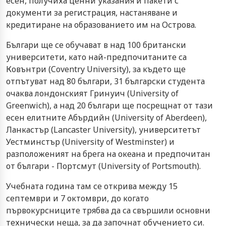
есен, получиха ценни указания и пакети с
документи за регистрация, настаняване и
кредитиране на образованието им на Острова.
Българи ще се обучават в над 100 британски
университети, като най-предпочитаните са
Ковънтри (Coventry University), за където ще
отпътуват над 80 българи, 31 български студента
очаква лондонският Гринуич (University of
Greenwich), а над 20 българи ще посрещнат от тази
есен елитните Абърдийн (University of Aberdeen),
Ланкастър (Lancaster University), университетът
Уестминстър (University of Westminster) и
разположеният на брега на океана и предпочитан
от българи - Портсмут (University of Portsmouth).
Учебната година там се открива между 15
септември и 7 октомври, до когато
първокурсниците трябва да са свършили основни
технически неща, за да започнат обучението си.