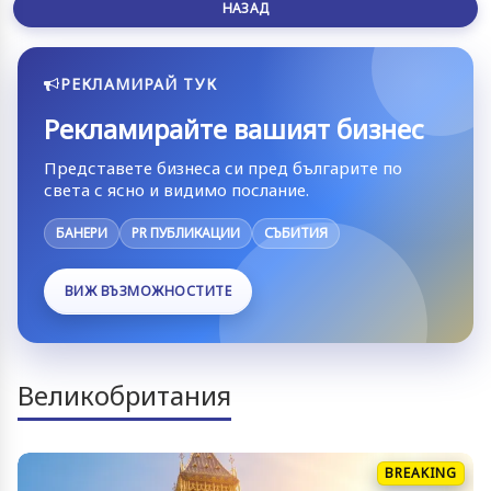
НАЗАД
РЕКЛАМИРАЙ ТУК
Рекламирайте вашият бизнес
Представете бизнеса си пред българите по
света с ясно и видимо послание.
БАНЕРИ
PR ПУБЛИКАЦИИ
СЪБИТИЯ
ВИЖ ВЪЗМОЖНОСТИТЕ
Великобритания
BREAKING