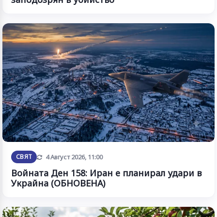
Обновена
СВЯТ
4 Август 2026, 11:00
Войната Ден 158: Иран е планирал удари в
Украйна (ОБНОВЕНА)