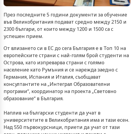
През последните 5 години документи за обучение
във Великобритания подават средно между 2150 и
2300 българи, от които между 1200 и 1500 са с
успешен прием.
От влизането си в ЕС до сега България е в Топ 10 на
европейските страни с най-голям брой студенти на
Острова, като изпреварва страни с голямо
население като Румъния и се нарежда заедно с
Германия, Испания и Италия, съобщават
консултантите на „Интеграл Образователни
програми“, координатор на проекта „Световно
образование“ в България.
Наплив на български студенти да учат в
университетите в Великобритания има и тази есен.
Над 550 първокурсници, приети да учат от тази