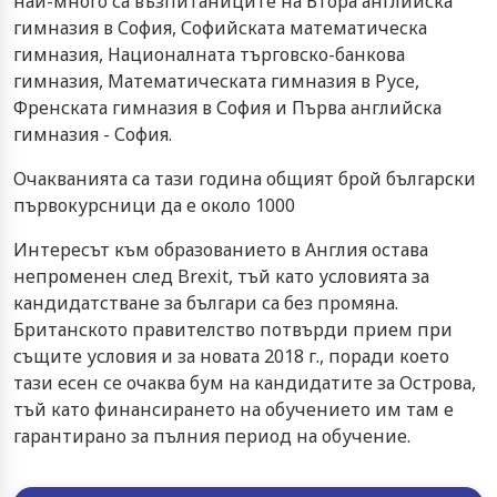
най-много са възпитаниците на Втора английска
гимназия в София, Софийската математическа
гимназия, Националната търговско-банкова
гимназия, Математическата гимназия в Русе,
Френската гимназия в София и Първа английска
гимназия - София.
Очакванията са тази година общият брой български
първокурсници да е около 1000
Интересът към образованието в Англия остава
непроменен след Brexit, тъй като условията за
кандидатстване за българи са без промяна.
Британското правителство потвърди прием при
същите условия и за новата 2018 г., поради което
тази есен се очаква бум на кандидатите за Острова,
тъй като финансирането на обучението им там е
гарантирано за пълния период на обучение.