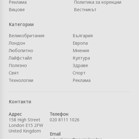
Реклама
Политика за корекции
Вицове
Вестникът
Категории
Великобритания
България
Лондон
Европа
Любопитно
Мнения
Лайфстайл
Култура
Полезно
Здраве
Свят
Спорт
Технологии
Реклама
Контакти
Адрес
Телефон
158 High Street
020 8111 1026
London E15 2FW
United Kingdom
Email