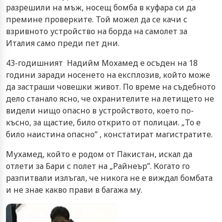
разрешили на мъж, носещ бомба в куфара си да
премине проверките. Той можел да се качи с
взривното устройство на борда на самолет за
Италия само преди пет дни.
43-годишният Надийм Мохамед е осъден на 18
години заради носенето на експлозив, който може
да застраши човешки живот. По време на съдебното
дело станало ясно, че охранителите на летището не
видели нищо опасно в устройството, което по-
късно, за щастие, било открито от полицаи. „То е
било наистина опасно” , констатират магистратите.
Мухамед, който е родом от Пакистан, искал да
отлети за Бари с полет на „Райнеър”. Когато го
разпитвали излъгал, че никога не е виждал бомбата
и не знае какво прави в багажа му.