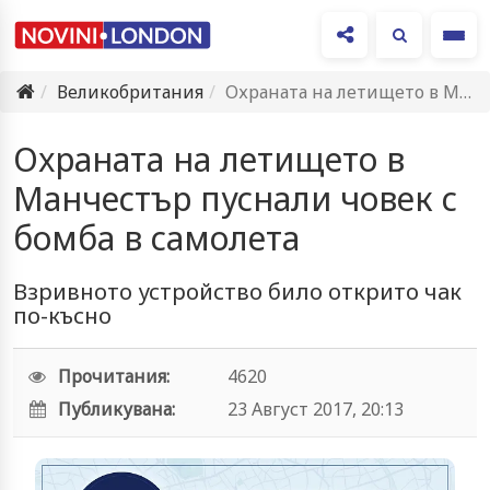
Ме
Великобритания
Охраната на летището в Манчестър пуснали човек с бомба в…
Охраната на летището в
Манчестър пуснали човек с
бомба в самолета
Взривното устройство било открито чак
по-късно
Прочитания:
4620
Публикувана:
23 Август 2017, 20:13