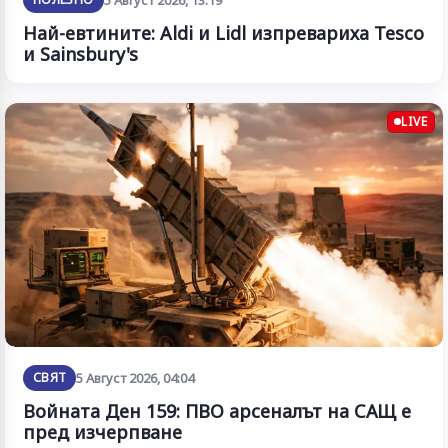
Най-евтините: Aldi и Lidl изпревариха Tesco
и Sainsbury's
LIVE
СВЯТ
5 Август 2026, 04:04
Войната Ден 159: ПВО арсеналът на САЩ е
пред изчерпване